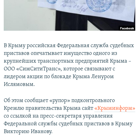
ПРИСОЕДИНЯЙТЕСЬ!
ПОБЕДИТЕЛЕЙ НЕ СУДЯТ?
КРЫМ.НЕПОКОРЕННЫЙ
ELIFBE
УКРАИНСКАЯ ПРОБЛЕМА КРЫМА
В Крыму российская Федеральная служба судебных
Все сайты RFE/RL
приставов опечатывает имущество одного из
крупнейших транспортных предприятий Крыма –
ООО «СимСитиТранс», которое связывают с
лидером акции по блокаде Крыма Ленуром
Ислямовым.
Об этом сообщает «рупор» подконтрольного
Кремлю правительства Крыма сайт
«Крыминформ»
со ссылкой на пресс-секретаря управления
Федеральной службы судебных приставов в Крыму
Викторию Иванову.