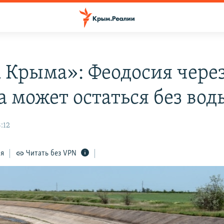
 Крыма»: Феодосия через
а может остаться без вод
:12
ся
Читать без VPN