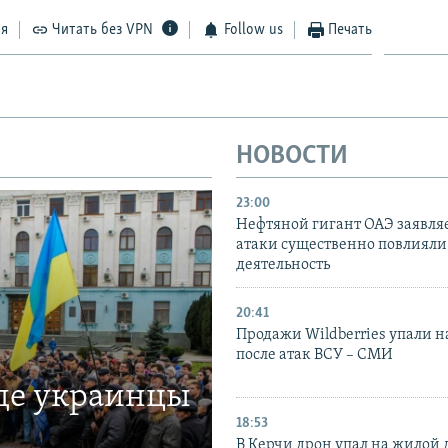
ся
Читать без VPN
Follow us
Печать
НОВОСТИ
23:00
Нефтяной гигант ОАЭ заявляе
атаки существенно повлияли 
деятельность
20:41
Продажи Wildberries упали н
после атак ВСУ – СМИ
где украинцы
18:53
В Керчи дрон упал на жилой 