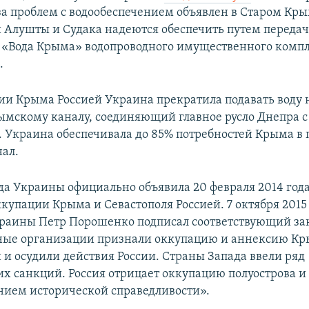
за проблем с водообеспечением объявлен в Старом Кры
 Алушты и Судака надеются обеспечить путем переда
«Вода Крыма» водопроводного имущественного комп
.
ии Крыма Россией Украина прекратила подавать воду 
ымскому каналу, соединяющий главное русло Днепра с
. Украина обеспечивала до 85% потребностей Крыма в 
нал.
да Украины официально объявила 20 февраля 2014 год
купации Крыма и Севастополя Россией. 7 октября 2015
раины Петр Порошенко подписал соответствующий за
ые организации признали оккупацию и аннексию К
и осудили действия России. Страны Запада ввели ряд
х санкций. Россия отрицает оккупацию полуострова и 
нием исторической справедливости».