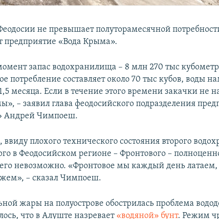
 Феодосии не превышает полуторамесячной потребност
т предприятие «Вода Крыма».
омент запас водохранилища – 8 млн 270 тыс кубометр
е потребление составляет около 70 тыс кубов, воды на
,5 месяца. Если в течение этого времени закачки не н
мы», – заявил глава феодосийского подразделения пре
» Андрей Чимпоеш.
м, ввиду плохого технического состояния второго водо
го в Феодосийском регионе – Фронтового – полноценн
 его невозможно. «Фронтовое мы каждый день латаем,
ожем», – сказал Чимпоеш.
ьной жары на полуострове обострилась проблема водо
лось, что в Алуште назревает
«водяной» бунт
. Режим 