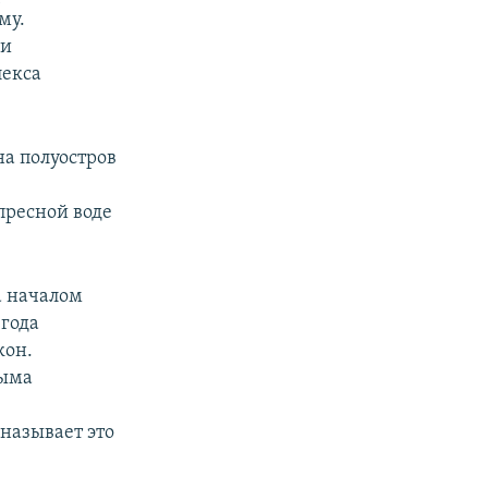
му.
чи
лекса
на полуостров
пресной воде
а началом
 года
кон.
рыма
называет это