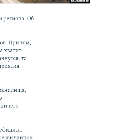
и региона. Об
ов. При том,
м хватит
ачнутся, то
дприятия
хранилища,
о
 ничего
дефицита.
чрезвычайной