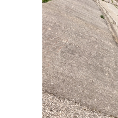
ПОБЕДИТЕЛЕЙ НЕ СУДЯТ?
КРЫМ.НЕПОКОРЕННЫЙ
ELIFBE
УКРАИНСКАЯ ПРОБЛЕМА КРЫМА