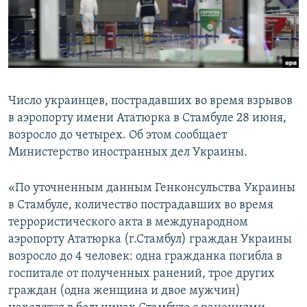
ПРИСОЕДИНЯЙТЕСЬ!
ПОБЕДИТЕЛЕЙ НЕ СУДЯТ?
КРЫМ.НЕПОКОРЕННЫЙ
ELIFBE
УКРАИНСКАЯ ПРОБЛЕМА КРЫМА
Число украинцев, пострадавших во время взрывов
Все сайты RFE/RL
в аэропорту имени Ататюрка в Стамбуле 28 июня,
возросло до четырех. Об этом сообщает
Министерство иностранных дел Украины.
«По уточненным данным Генконсульства Украины
в Стамбуле, количество пострадавших во время
террористического акта в международном
аэропорту Ататюрка (г.Стамбул) граждан Украины
возросло до 4 человек: одна гражданка погибла в
госпитале от полученных ранений, трое других
граждан (одна женщина и двое мужчин)