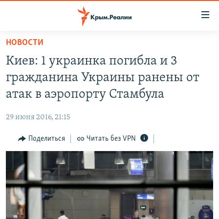
Доступность
ссылки
Вернуться
НОВОСТИ
к
НОВОСТИ
Киев: 1 украинка погибла и 3
основному
СПЕЦПРОЕКТЫ
содержанию
гражданина Украины ранены от
ВОДА
Вернутся
ГРУЗ 200
атак в аэропорту Стамбула
к
ИСТОРИЯ
КАРТА ВОЕННЫХ ОБЪЕКТОВ КРЫМА
главной
29 июня 2016, 21:15
ЕЩЕ
11 ЛЕТ ОККУПАЦИИ КРЫМА. 11 ИСТОРИЙ СОПРОТИВЛЕНИЯ
навигации
Вернутся
Поделиться
Читать без VPN
РАДІО СВОБОДА
ИНТЕРАКТИВ
к
КАК ОБОЙТИ БЛОКИРОВКУ
ИНФОГРАФИКА
поиску
ТЕЛЕПРОЕКТ КРЫМ.РЕАЛИИ
Українською
СОВЕТЫ ПРАВОЗАЩИТНИКОВ
Qırımtatar
ПРОПАВШИЕ БЕЗ ВЕСТИ