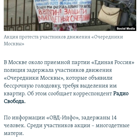
ПРИСОЕДИНЯЙТЕСЬ!
ПОБЕДИТЕЛЕЙ НЕ СУДЯТ?
КРЫМ.НЕПОКОРЕННЫЙ
ELIFBE
Акция протеста участников движения «Очередники
УКРАИНСКАЯ ПРОБЛЕМА КРЫМА
Москвы»
Все сайты RFE/RL
В Москве около приемной партии «Единая Россия»
полиция задержала участников движения
«Очередники Москвы», которые объявили
бессрочную голодовку, требуя выделения им
квартир. Об этом сообщает корреспондент
Радио
Свобода.
По информации «ОВД-Инфо», задержаны 14
человек. Среди участников акции – многодетные
матери.