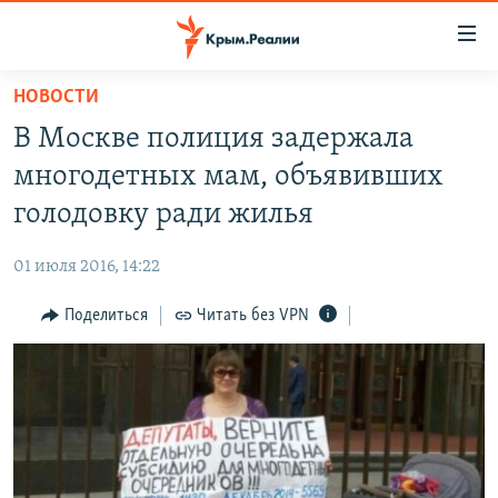
Доступность
ссылки
Вернуться
НОВОСТИ
к
НОВОСТИ
В Москве полиция задержала
основному
СПЕЦПРОЕКТЫ
содержанию
многодетных мам, объявивших
ВОДА
Вернутся
ГРУЗ 200
голодовку ради жилья
к
ИСТОРИЯ
КАРТА ВОЕННЫХ ОБЪЕКТОВ КРЫМА
главной
01 июля 2016, 14:22
ЕЩЕ
11 ЛЕТ ОККУПАЦИИ КРЫМА. 11 ИСТОРИЙ СОПРОТИВЛЕНИЯ
навигации
Вернутся
Поделиться
Читать без VPN
РАДІО СВОБОДА
ИНТЕРАКТИВ
к
КАК ОБОЙТИ БЛОКИРОВКУ
ИНФОГРАФИКА
поиску
ТЕЛЕПРОЕКТ КРЫМ.РЕАЛИИ
Українською
СОВЕТЫ ПРАВОЗАЩИТНИКОВ
Qırımtatar
ПРОПАВШИЕ БЕЗ ВЕСТИ