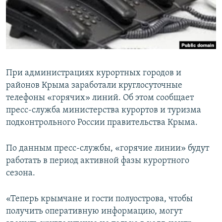
ПРИСОЕДИНЯЙТЕСЬ!
ПОБЕДИТЕЛЕЙ НЕ СУДЯТ?
КРЫМ.НЕПОКОРЕННЫЙ
ELIFBE
УКРАИНСКАЯ ПРОБЛЕМА КРЫМА
При администрациях курортных городов и
Все сайты RFE/RL
районов Крыма заработали круглосуточные
телефоны «горячих» линий. Об этом сообщает
пресс-служба министерства курортов и туризма
подконтрольного России правительства Крыма.
По данным пресс-службы, «горячие линии» будут
работать в период активной фазы курортного
сезона.
«Теперь крымчане и гости полуострова, чтобы
получить оперативную информацию, могут