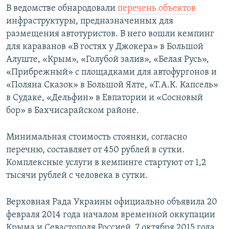
В ведомстве обнародовали
перечень объектов
ПРИСОЕДИНЯЙТЕСЬ!
ПОБЕДИТЕЛЕЙ НЕ СУДЯТ?
инфраструктуры, предназначенных для
КРЫМ.НЕПОКОРЕННЫЙ
размещения автотуристов. В него вошли кемпинг
для караванов «В гостях у Джокера» в Большой
ELIFBE
Алуште, «Крым», «Голубой залив», «Белая Русь»,
УКРАИНСКАЯ ПРОБЛЕМА КРЫМА
«Прибрежный» с площадками для автофургонов и
Все сайты RFE/RL
«Поляна Сказок» в Большой Ялте, «Т.А.К. Капсель»
в Судаке, «Дельфин» в Евпатории и «Сосновый
бор» в Бахчисарайском районе.
Минимальная стоимость стоянки, согласно
перечню, составляет от 450 рублей в сутки.
Комплексные услуги в кемпинге стартуют от 1,2
тысячи рублей с человека в сутки.
Верховная Рада Украины официально объявила 20
февраля 2014 года началом временной оккупации
Крыма и Севастополя Россией. 7 октября 2015 года