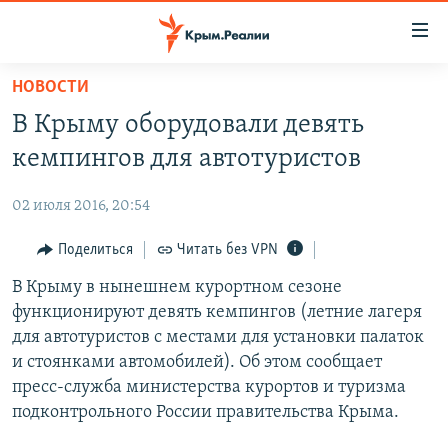
Доступность
ссылки
Вернуться
НОВОСТИ
к
НОВОСТИ
В Крыму оборудовали девять
основному
СПЕЦПРОЕКТЫ
содержанию
кемпингов для автотуристов
ВОДА
Вернутся
ГРУЗ 200
к
02 июля 2016, 20:54
ИСТОРИЯ
КАРТА ВОЕННЫХ ОБЪЕКТОВ КРЫМА
главной
ЕЩЕ
Поделиться
Читать без VPN
11 ЛЕТ ОККУПАЦИИ КРЫМА. 11 ИСТОРИЙ СОПРОТИВЛЕНИЯ
навигации
Вернутся
РАДІО СВОБОДА
В Крыму в нынешнем курортном сезоне
ИНТЕРАКТИВ
к
функционируют девять кемпингов (летние лагеря
КАК ОБОЙТИ БЛОКИРОВКУ
ИНФОГРАФИКА
поиску
для автотуристов c местами для установки палаток
ТЕЛЕПРОЕКТ КРЫМ.РЕАЛИИ
и стоянками автомобилей). Об этом сообщает
Українською
пресс-служба министерства курортов и туризма
СОВЕТЫ ПРАВОЗАЩИТНИКОВ
Qırımtatar
подконтрольного России правительства Крыма.
ПРОПАВШИЕ БЕЗ ВЕСТИ