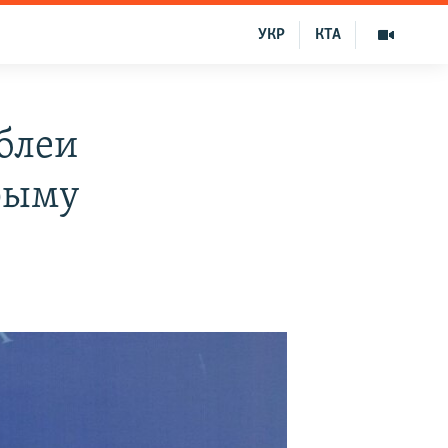
УКР
КТА
блеи
рыму