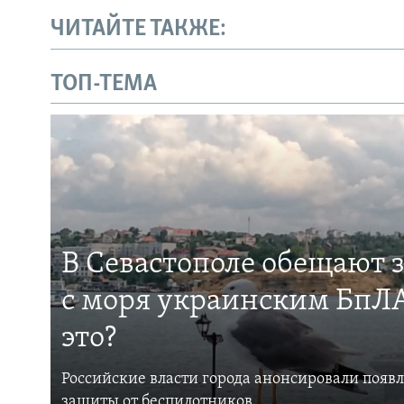
ЧИТАЙТЕ ТАКЖЕ:
ТОП-ТЕМА
В Севастополе обещают 
с моря украинским БпЛА
это?
Российские власти города анонсировали появ
защиты от беспилотников