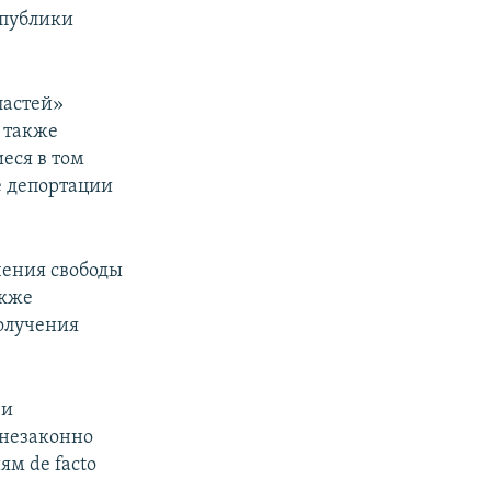
спублики
ластей»
 также
еся в том
е депортации
чения свободы
акже
олучения
 и
 незаконно
м de facto