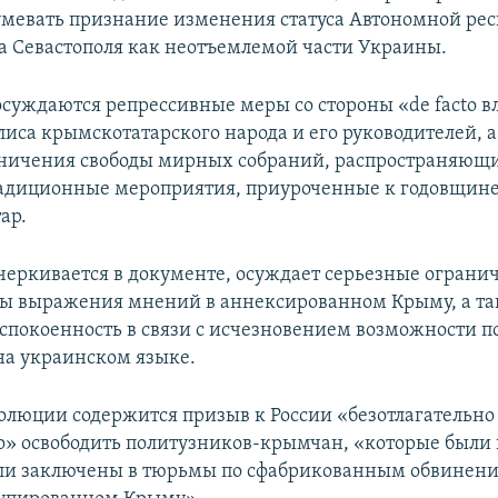
умевать признание изменения статуса Автономной ре
а Севастополя как неотъемлемой части Украины.
осуждаются репрессивные меры со стороны «de facto в
иса крымскотатарского народа и его руководителей, а
ничения свободы мирных собраний, распространяющи
радиционные мероприятия, приуроченные к годовщин
ар.
черкивается в документе, осуждает серьезные ограни
ы выражения мнений в аннексированном Крыму, а т
спокоенность в связи с исчезновением возможности п
на украинском языке.
золюции содержится призыв к России «безотлагательно
о» освободить политузников-крымчан, «которые были
и заключены в тюрьмы по сфабрикованным обвинения