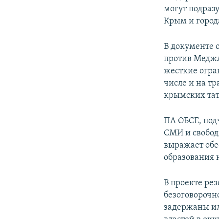
могут подраз
Крым и город
В документе 
против Меджл
жесткие огра
числе и на т
крымских тат
ПА ОБСЕ, под
СМИ и свобод
выражает обе
образования 
В проекте ре
безоговорочн
задержаны ил