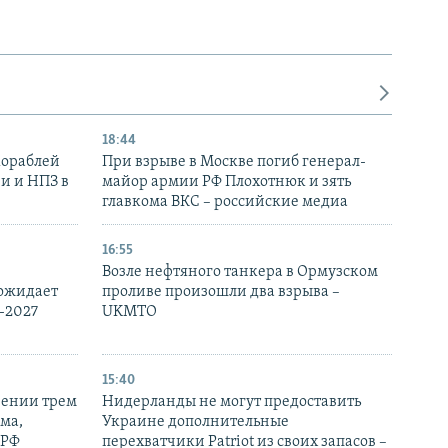
18:44
кораблей
При взрыве в Москве погиб генерал-
и и НПЗ в
майор армии РФ Плохотнюк и зять
главкома ВКС – российские медиа
16:55
Возле нефтяного танкера в Ормузском
 ожидает
проливе произошли два взрыва –
-2027
UKMTO
15:40
рении трем
Нидерланды не могут предоставить
ма,
Украине дополнительные
 РФ
перехватчики Patriot из своих запасов –