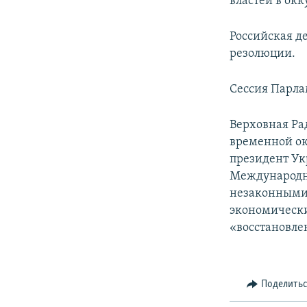
властей в ок
Российская д
резолюции.
Сессия Парла
Верховная Ра
временной ок
президент Ук
Международн
незаконными 
экономически
«восстановле
Поделить