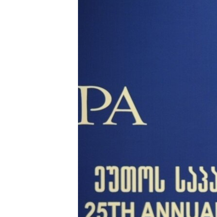
ПОБЕДИТЕЛЕЙ НЕ СУДЯТ?
КРЫМ.НЕПОКОРЕННЫЙ
ELIFBE
УКРАИНСКАЯ ПРОБЛЕМА КРЫМА