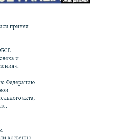
лиси принял
ОБСЕ
овека и
ления».
кую Федерацию
вои
ельного акта,
ле,
.
ам
или косвенно