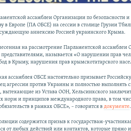
аментской ассамблеи Организации по безопасности и
ву в Европе (ПА ОБСЕ) на сессии в столице Грузии Тби
осуждающую аннексию Россией украинского Крыма.
несенная на рассмотрение Парламентской ассамблеи 
представителями, называется «О нарушении прав чел
бод в Крыму, нарушения прав крымскотатарского насе
ая ассамблея ОБСЕ настоятельно призывает Российс
ец агрессии против Украины и полностью выполнять с
а, вытекающие из Устава ООН, Хельсинкского заключит
их норм и принципов международного права, в том чис
бязательств в рамках ОБСЕ», – говорится в
документе
золюции содержится призыв к государствам-участник
ся от любых действий или контактов, которые прямо 