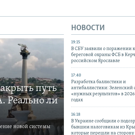
НОВОСТИ
19:15
В СБУ заявили о поражении 
береговой охраны ФСБ в Керч
российском Ярославле
17:40
Разработка баллистики и
закрыть путь
антибаллистики: Зеленский
«нужных результатов» в 2026
. Реально ли
годах
16:18
В Украине сообщили о подоз
ление новой системы
бывшим налоговикам из Кры
которые перешли на сторону