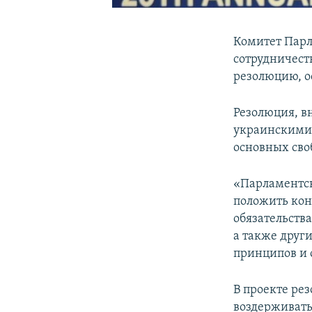
Комитет Парл
сотрудничест
резолюцию, 
Резолюция, в
украинскими 
основных сво
«Парламентск
положить кон
обязательств
а также друг
принципов и о
В проекте ре
воздерживать