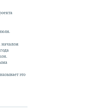
роекта
июля.
а началом
 года
кон.
рыма
называет это