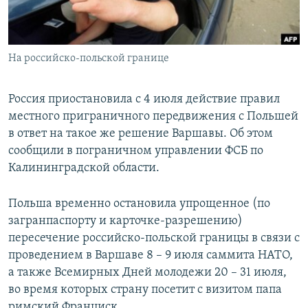
ПРИСОЕДИНЯЙТЕСЬ!
ПОБЕДИТЕЛЕЙ НЕ СУДЯТ?
КРЫМ.НЕПОКОРЕННЫЙ
На российско-польской границе
ELIFBE
УКРАИНСКАЯ ПРОБЛЕМА КРЫМА
Россия приостановила с 4 июля действие правил
Все сайты RFE/RL
местного приграничного передвижения с Польшей
в ответ на такое же решение Варшавы. Об этом
сообщили в пограничном управлении ФСБ по
Калининградской области.
Польша временно остановила упрощенное (по
загранпаспорту и карточке-разрешению)
пересечение российско-польской границы в связи с
проведением в Варшаве 8 – 9 июля саммита НАТО,
а также Всемирных Дней молодежи 20 – 31 июля,
во время которых страну посетит с визитом папа
римский Франциск.