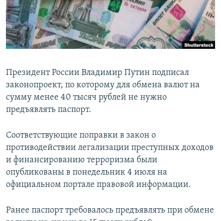
ПРИСОЕДИНЯЙТЕСЬ!
ПОБЕДИТЕЛЕЙ НЕ СУДЯТ?
КРЫМ.НЕПОКОРЕННЫЙ
ELIFBE
УКРАИНСКАЯ ПРОБЛЕМА КРЫМА
Президент России Владимир Путин подписал
Все сайты RFE/RL
законопроект, по которому для обмена валют на
сумму менее 40 тысяч рублей не нужно
предъявлять паспорт.
Соответствующие поправки в закон о
противодействии легализации преступных доходов
и финансированию терроризма были
опубликованы в понедельник 4 июля на
официальном портале правовой информации.
Ранее паспорт требовалось предъявлять при обмене