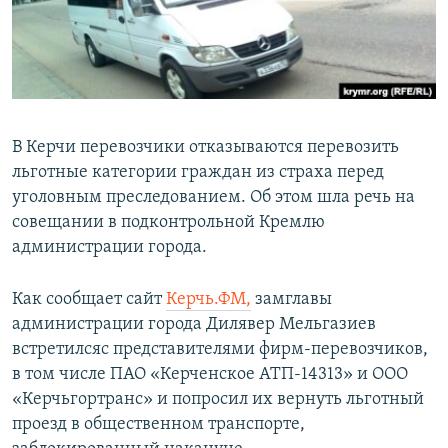
ПРИСОЕДИНЯЙТЕСЬ!
ПОБЕДИТЕЛЕЙ НЕ СУДЯТ?
КРЫМ.НЕПОКОРЕННЫЙ
ELIFBE
УКРАИНСКАЯ ПРОБЛЕМА КРЫМА
В Керчи перевозчики отказываются перевозить
Все сайты RFE/RL
льготные категории граждан из страха перед
уголовным преследованием. Об этом шла речь на
совещании в подконтрольной Кремлю
администрации города.
Как сообщает сайт
Керчь.ФМ,
замглавы
администрации города Дилявер Мельгазиев
встретилсяс представителями фирм-перевозчиков,
в том числе ПАО «Керченское АТП-14313» и ООО
«Керчьгортранс» и попросил их вернуть льготный
проезд в общественном транспорте,