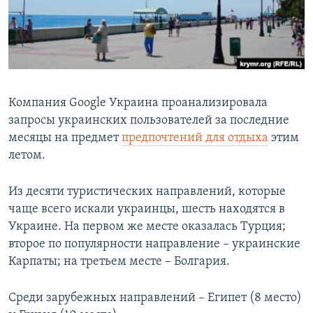
ПРИСОЕДИНЯЙТЕСЬ!
ПОБЕДИТЕЛЕЙ НЕ СУДЯТ?
КРЫМ.НЕПОКОРЕННЫЙ
ELIFBE
УКРАИНСКАЯ ПРОБЛЕМА КРЫМА
Компания Google Украина проанализировала
Все сайты RFE/RL
запросы украинских пользователей за последние
месяцы на предмет
предпочтений для отдыха
этим
летом.
Из десяти туристических направлений, которые
чаще всего искали украинцы, шесть находятся в
Украине. На первом же месте оказалась Турция;
второе по популярности направление – украинские
Карпаты; на третьем месте – Болгария.
Среди зарубежных направлений – Египет (8 место)