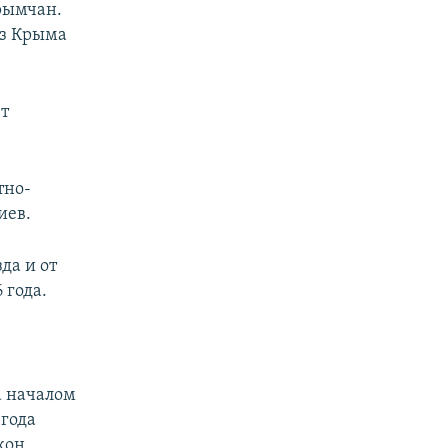
рымчан.
из Крыма
ет
тно-
иев.
да и от
 года.
а началом
 года
кон.