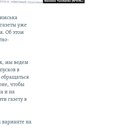
римська
 газеты уже
я. Об этом
тно-
х, мы ведем
пусков в
м обращаться
оне, чтобы
а и на
ти газету в
м варианте на