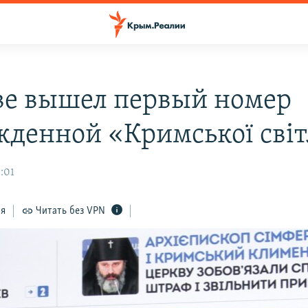
ве вышел первый номер
жденной «Кримської світ
:01
ся
Читать без VPN