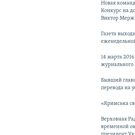
Новая команд
Конкурс на д
Виктор Мерж
Газета выходи
еженедельно
14 марта 201
журнального 
Бывший главн
перевода на у
«Кримська сві
Верховная Ра
временной ок
президент Ук