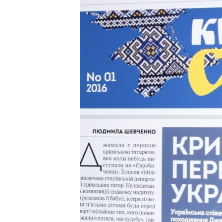
ПОБЕДИТЕЛЕЙ НЕ СУДЯТ?
КРЫМ.НЕПОКОРЕННЫЙ
ELIFBE
УКРАИНСКАЯ ПРОБЛЕМА КРЫМА