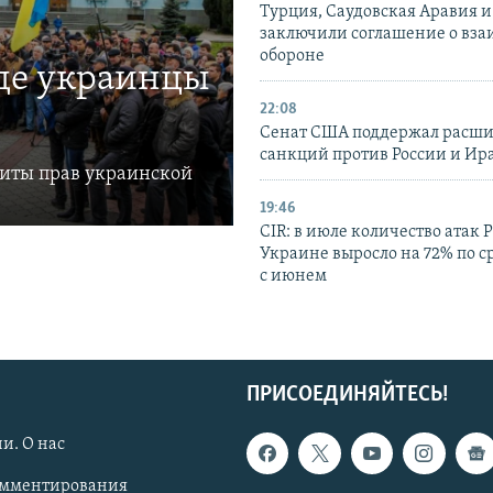
Турция, Саудовская Аравия 
заключили соглашение о вз
обороне
где украинцы
22:08
Сенат США поддержал расш
санкций против России и Ир
щиты прав украинской
19:46
CIR: в июле количество атак 
Украине выросло на 72% по 
с июнем
ПРИСОЕДИНЯЙТЕСЬ!
и. О нас
омментирования