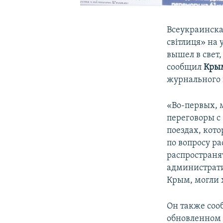
Всеукраинска
світлиця» на
вышел в свет,
сообщил
Кры
журнального 
«Во-первых, 
переговоры с
поездах, кот
по вопросу р
распространят
администрати
Крым, могли х
Он также сооб
обновленном 