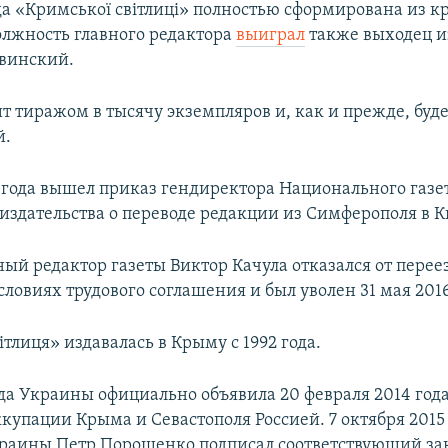
а «Кримської світлиці» полностью сформирована из к
олжность главного редактора
выиграл
также выходец 
винский.
т тиражом в тысячу экземпляров и, как и прежде, буд
й.
6 года вышел приказ гендиректора Национального газе
издательства о переводе редакции из Симферополя в К
ый редактор газеты Виктор Качула отказался от переез
словиях трудового соглашения и был уволен 31 мая 2016
тлиця» издавалась в Крыму с 1992 года.
да Украины официально объявила 20 февраля 2014 год
купации Крыма и Севастополя Россией. 7 октября 2015
раины Петр Порошенко подписал соответствующий за