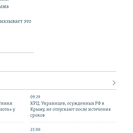
рыма
называет это
09:29
отники
КРЦ: Украинцев, осужденных РФ в
лота» у
Крыму, не отпускают после истечения
сроков
23:00