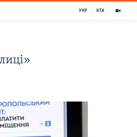
УКР
КТА
лиці»