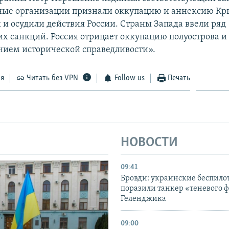
ые организации признали оккупацию и аннексию К
и осудили действия России. Страны Запада ввели ряд
х санкций. Россия отрицает оккупацию полуострова и 
нием исторической справедливости».
ся
Читать без VPN
Follow us
Печать
НОВОСТИ
09:41
Бровди: украинские беспил
поразили танкер «теневого ф
Геленджика
09:00