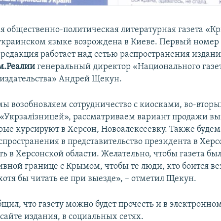
я общественно-политическая литературная газета «К
 украинском языке возрождена в Киеве. Первый номер
 редакция работает над сетью распространения издани
м.Реалии
генеральный директор «Национального газе
издательства» Андрей Щекун.
мы возобновляем сотрудничество с киосками, во-вторы
 «Укрзалізницей», рассматриваем вариант продажи вы
орые курсируют в Херсон, Новоалексеевку. Также буде
аспространения в представительство президента в Херс
ь в Херсонской области. Желательно, чтобы газета был
вной границе с Крымом, чтобы те люди, кто боится вез
отя бы читать ее при выезде», – отметил Щекун.
щил, что газету можно будет прочесть и в электронно
сайте издания, в социальных сетях.