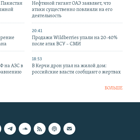
и Пакистан
Нефтяной гигант ОАЭ заявляет, что
аимной
атаки существенно повлияли на его
деятельность
20:41
ирение
Продажи Wildberries упали на 20-40%
ана
после атак ВСУ – СМИ
18:53
РФ на АЗС в
В Керчи дрон упал на жилой дом:
сравнению
российские власти сообщают о жертвах
БОЛЬШЕ