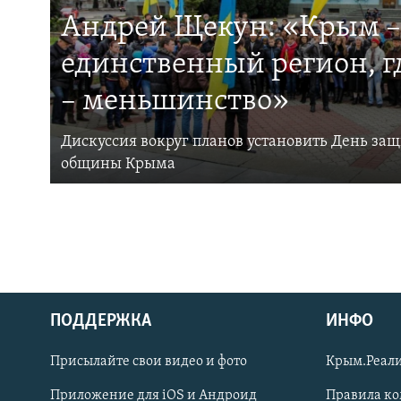
Андрей Щекун: «Крым –
единственный регион, 
– меньшинство»
Дискуссия вокруг планов установить День за
общины Крыма
ПОДДЕРЖКА
ИНФО
Українською
Присылайте свои видео и фото
Крым.Реали
Qırımtatar
Приложение для iOS и Андроид
Правила к