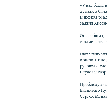
ПОБЕДИТЕЛЕЙ НЕ СУДЯТ?
«У нас будет
КРЫМ.НЕПОКОРЕННЫЙ
думаю, в бли
и низкая реа
ELIFBE
заявил Аксен
УКРАИНСКАЯ ПРОБЛЕМА КРЫМА
Он сообщил, 
стадии согла
Глава подкон
Константинов
руководителе
неудовлетвор
Проблему ава
Владимир Пут
Сергей Меняй