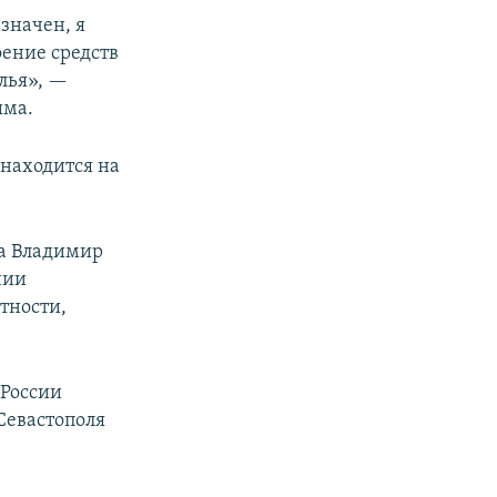
значен, я
оение средств
лья», —
ыма.
находится на
ма Владимир
нии
тности,
 России
Севастополя