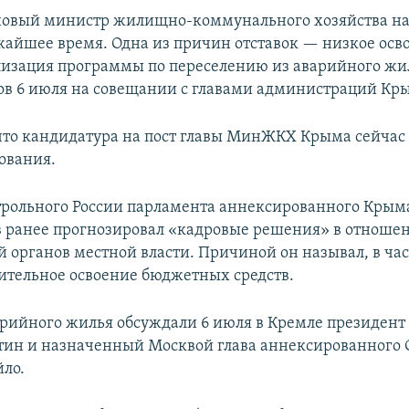
 новый министр жилищно-коммунального хозяйства на
жайшее время. Одна из причин отставок — низкое осв
лизация программы по переселению из аварийного жи
ов 6 июля на совещании с главами администраций Кр
что кандидатура на пост главы МинЖКХ Крыма сейчас 
сования.
трольного России парламента аннексированного Кры
 ранее прогнозировал «кадровые решения» в отноше
й органов местной власти. Причиной он называл, в час
ительное освоение бюджетных средств.
рийного жилья обсуждали 6 июля в Кремле президент
ин и назначенный Москвой глава аннексированного 
ло.