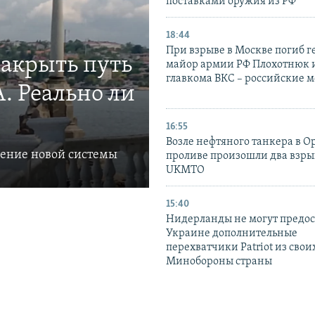
поставками оружия из РФ
18:44
При взрыве в Москве погиб г
закрыть путь
майор армии РФ Плохотнюк и
главкома ВКС – российские 
. Реально ли
16:55
Возле нефтяного танкера в 
ление новой системы
проливе произошли два взры
UKMTO
15:40
Нидерланды не могут предос
Украине дополнительные
перехватчики Patriot из своих
Минобороны страны