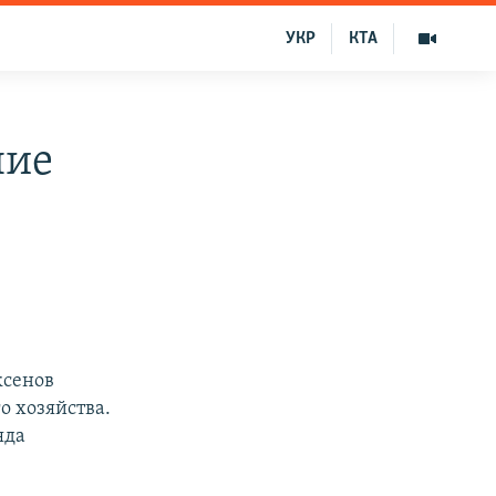
УКР
КТА
ние
ксенов
 хозяйства.
яда