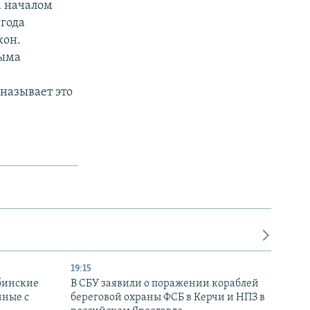
а началом
 года
кон.
рыма
называет это
19:15
бинские
В СБУ заявили о поражении кораблей
нные с
береговой охраны ФСБ в Керчи и НПЗ в