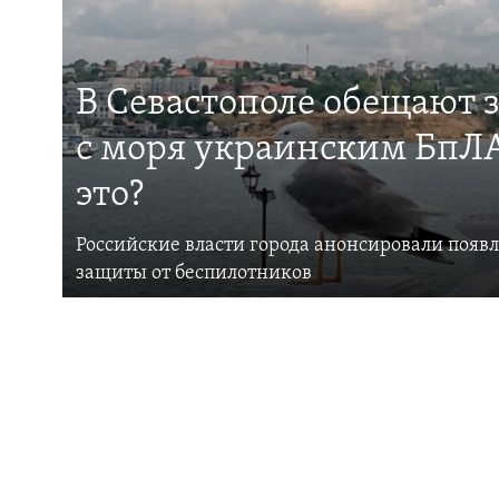
В Севастополе обещают 
с моря украинским БпЛА
это?
Российские власти города анонсировали появ
защиты от беспилотников