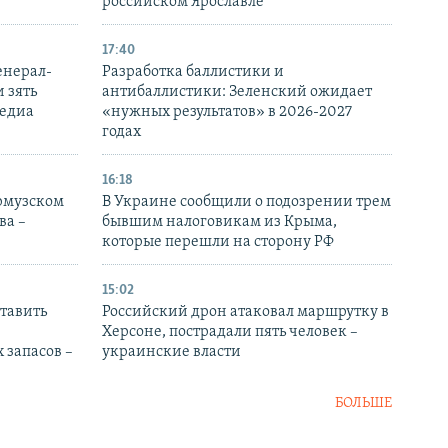
российском Ярославле
17:40
енерал-
Разработка баллистики и
 зять
антибаллистики: Зеленский ожидает
медиа
«нужных результатов» в 2026-2027
годах
16:18
Ормузском
В Украине сообщили о подозрении трем
ва –
бывшим налоговикам из Крыма,
которые перешли на сторону РФ
15:02
тавить
Российский дрон атаковал маршрутку в
Херсоне, пострадали пять человек –
 запасов –
украинские власти
БОЛЬШЕ