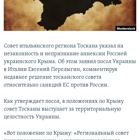
ПРИСОЕДИНЯЙТЕСЬ!
ПОБЕДИТЕЛЕЙ НЕ СУДЯТ?
КРЫМ.НЕПОКОРЕННЫЙ
ELIFBE
УКРАИНСКАЯ ПРОБЛЕМА КРЫМА
Совет итальянского региона Тоскана указал на
Все сайты RFE/RL
незаконность и непризнание аннексии Россией
украинского Крыма. Об этом заявил посол Украины
в Италии Евгений Перелыгин, комментируя
недавнее решение тосканского совета
относительно санкций ЕС против России.
Как утверждает посол, в положениях по Крыму
совет Тосканы выступает за территориальную
целостность Украины.
«Вот положение по Крыму: «Региональный совет