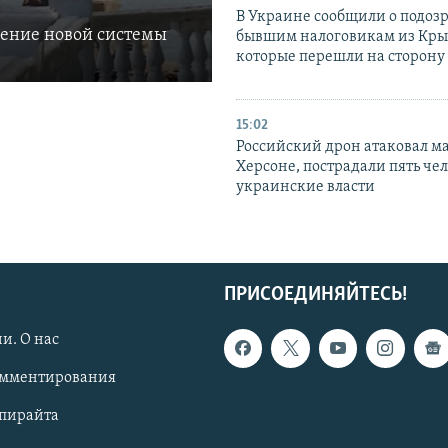
В Украине сообщили о подоз
ление новой системы
бывшим налоговикам из Кры
которые перешли на сторону
15:02
Российский дрон атаковал м
Херсоне, пострадали пять чел
украинские власти
ПРИСОЕДИНЯЙТЕСЬ!
и. О нас
омментирования
опирайта