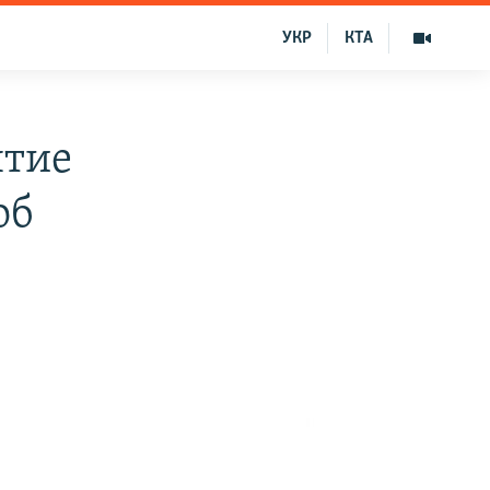
УКР
КТА
ятие
об
и