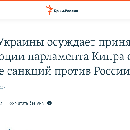
краины осуждает прин
юции парламента Кипра 
е санкций против Росси
:37
ся
Читать без VPN