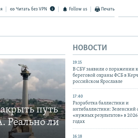
ся
Читать без VPN
Follow us
Печать
НОВОСТИ
19:15
В СБУ заявили о поражении 
береговой охраны ФСБ в Керч
российском Ярославле
17:40
Разработка баллистики и
закрыть путь
антибаллистики: Зеленский
«нужных результатов» в 2026
. Реально ли
годах
16:18