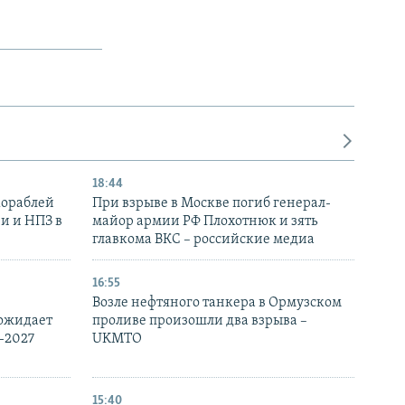
18:44
кораблей
При взрыве в Москве погиб генерал-
и и НПЗ в
майор армии РФ Плохотнюк и зять
главкома ВКС – российские медиа
16:55
Возле нефтяного танкера в Ормузском
 ожидает
проливе произошли два взрыва –
-2027
UKMTO
15:40