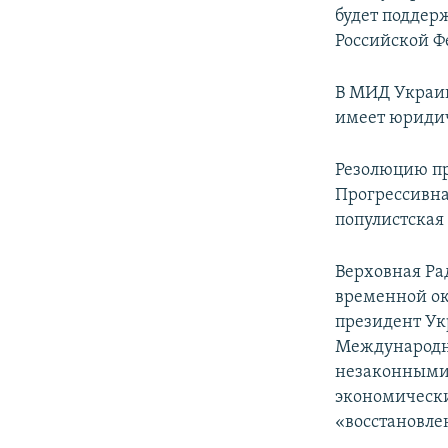
будет поддер
Российской Ф
В МИД Украин
имеет юридич
Резолюцию пр
Прогрессивна
популистская
Верховная Ра
временной ок
президент Ук
Международн
незаконными 
экономически
«восстановле