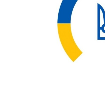
ПОБЕДИТЕЛЕЙ НЕ СУДЯТ?
КРЫМ.НЕПОКОРЕННЫЙ
ELIFBE
УКРАИНСКАЯ ПРОБЛЕМА КРЫМА