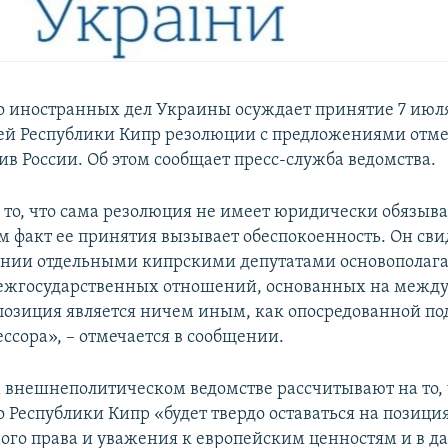
 иностранных дел Украины осуждает принятие 7 июл
ей Республики Кипр резолюции с предложениями отм
ив России. Об этом сообщает пресс-служба ведомства.
 то, что сама резолюция не имеет юридически обязы
ам факт ее принятия вызывает обеспокоенность. Он сви
ении отдельными кипрскими депутатами основопола
ежгосударственных отношений, основанных на межд
 позиция является ничем иным, как опосредованной п
ссора», – отмечается в сообщении.
 внешнеполитическом ведомстве рассчитывают на то, 
о Республики Кипр «будет твердо оставаться на позици
го права и уважения к европейским ценностям и в 