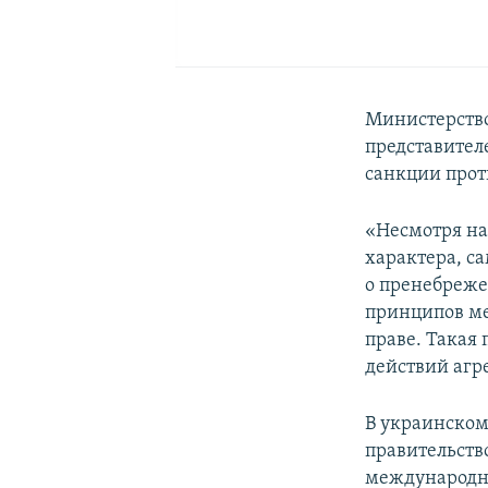
Министерство
представител
санкции прот
«Несмотря на
характера, с
о пренебреж
принципов м
праве. Такая
действий агре
В украинском
правительств
международно