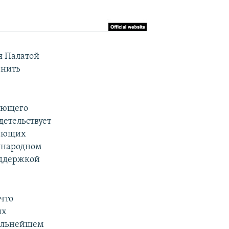
я Палатой
енить
вающего
детельствует
гающих
ународном
оддержкой
что
ях
дальнейшем