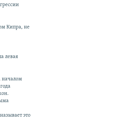
агрессии
ом Кипра, не
ла левая
а началом
 года
кон.
рыма
называет это