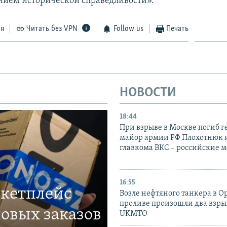
нием исторической справедливости».
ся
Читать без VPN
Follow us
Печать
НОВОСТИ
18:44
При взрыве в Москве погиб г
майор армии РФ Плохотнюк и
главкома ВКС – российские 
16:55
ркетплейс
Возле нефтяного танкера в 
проливе произошли два взры
овых заказов
UKMTO