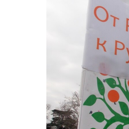
ПОБЕДИТЕЛЕЙ НЕ СУДЯТ?
КРЫМ.НЕПОКОРЕННЫЙ
ELIFBE
УКРАИНСКАЯ ПРОБЛЕМА КРЫМА