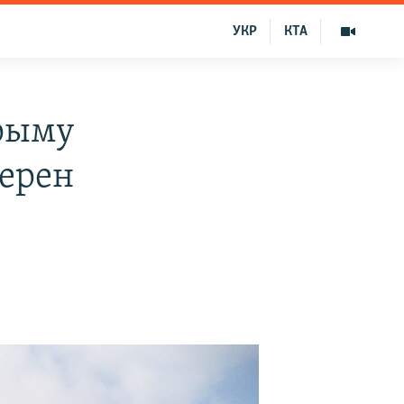
УКР
КТА
рыму
верен