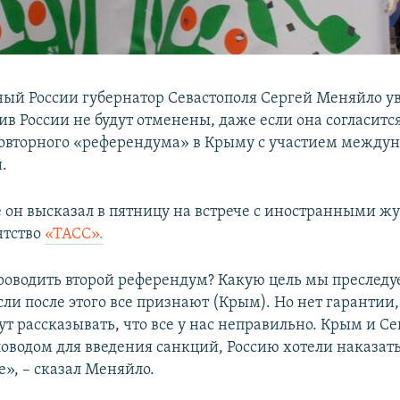
ый России губернатор Севастополя Сергей Меняйло ув
в России не будут отменены, даже если она согласитс
овторного «референдума» в Крыму с участием между
.
 он высказал в пятницу на встрече с иностранными ж
нтство
«ТАСС».
проводить второй референдум? Какую цель мы преслед
если после этого все признают (Крым). Но нет гарантии,
ут рассказывать, что все у нас неправильно. Крым и С
поводом для введения санкций, Россию хотели наказать
», – сказал Меняйло.