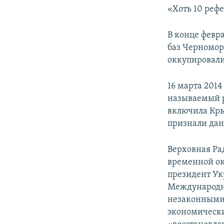
«Хоть 10 реф
В конце февр
баз Черномор
оккупировали
16 марта 201
называемый р
включила Кры
признали дан
Верховная Ра
временной ок
президент Ук
Международн
незаконными 
экономически