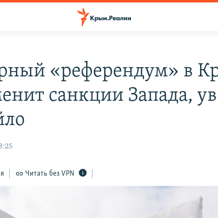
рный «референдум» в К
менит санкции Запада, у
йло
8:25
ся
Читать без VPN