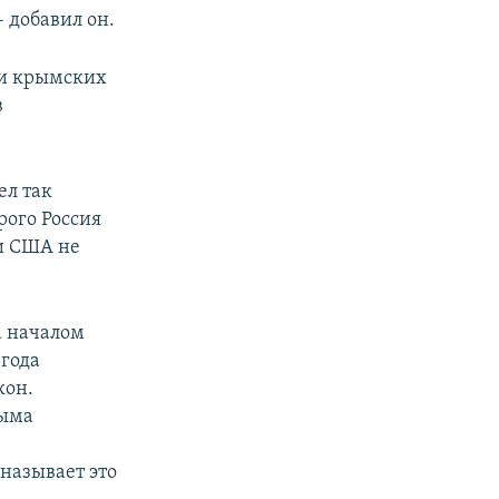
 добавил он.
 и крымских
в
ел так
рого Россия
ни США не
а началом
 года
кон.
рыма
называет это