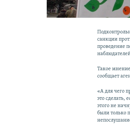
Подконтрольн
санкции проти
проведение п
наблюдателей
Такое мнение
сообщает аге
«А для чего 
это сделать, 
этого не начн
были только 
непослушание