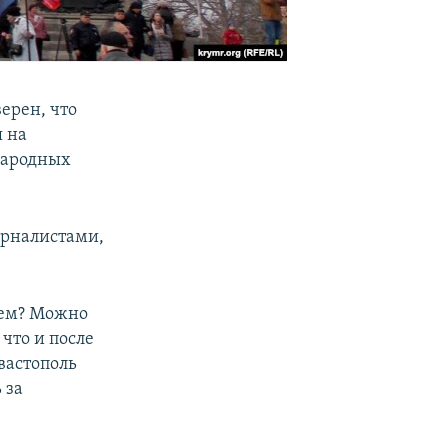
ерен, что
я на
народных
урналистами,
уем? Можно
 что и после
евастополь
 за