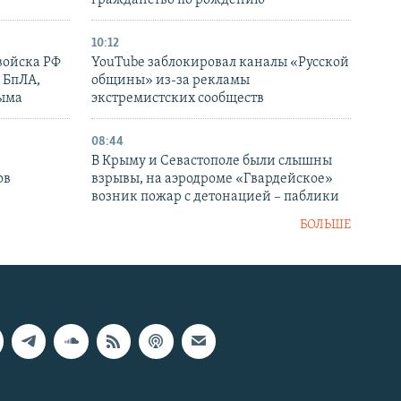
гражданство по рождению
10:12
войска РФ
YouTube заблокировал каналы «Русской
 БпЛА,
общины» из-за рекламы
рыма
экстремистских сообществ
08:44
В Крыму и Севастополе были слышны
ов
взрывы, на аэродроме «Гвардейское»
возник пожар с детонацией – паблики
БОЛЬШЕ