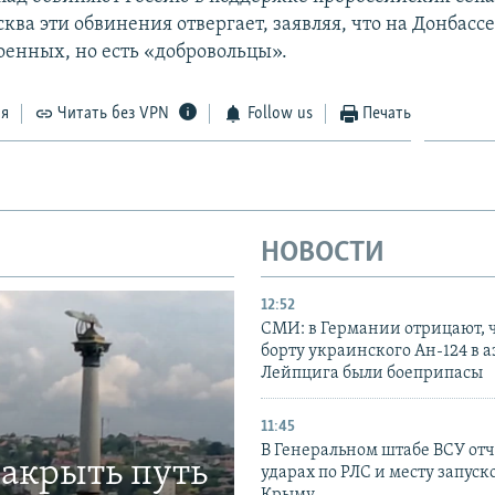
ква эти обвинения отвергает, заявляя, что на Донбассе
оенных, но есть «добровольцы».
ся
Читать без VPN
Follow us
Печать
НОВОСТИ
12:52
СМИ: в Германии отрицают, ч
борту украинского Ан-124 в 
Лейпцига были боеприпасы
11:45
В Генеральном штабе ВСУ отч
закрыть путь
ударах по РЛС и месту запуск