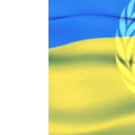
ПОБЕДИТЕЛЕЙ НЕ СУДЯТ?
КРЫМ.НЕПОКОРЕННЫЙ
ELIFBE
УКРАИНСКАЯ ПРОБЛЕМА КРЫМА