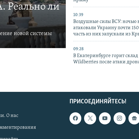
Крыму
. Реально ли
10:39
Воздушные силы ВСУ: ночью 
атаковали Украину почти 150
ление новой системы
часть из них запускали из К
09:28
В Екатеринбурге горит склад
Wildberries после атаки дрон
ПРИСОЕДИНЯЙТЕСЬ!
и. О нас
омментирования