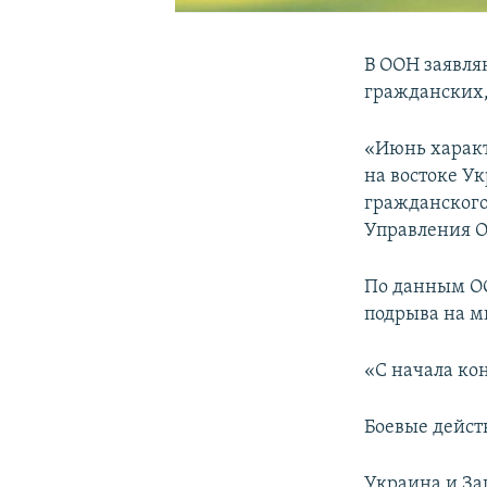
В ООН заявляю
гражданских,
«Июнь характ
на востоке У
гражданского 
Управления О
По данным ОО
подрыва на м
«С начала кон
Боевые действ
Украина и За