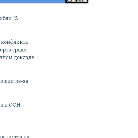
ибли 12
.
 конфликта
ертв среди
ячном докладе
зошли из-за
ли в ООН.
ратистов на