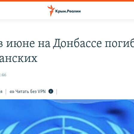
в июне на Донбассе погиб
анских
:46
ся
Читать без VPN