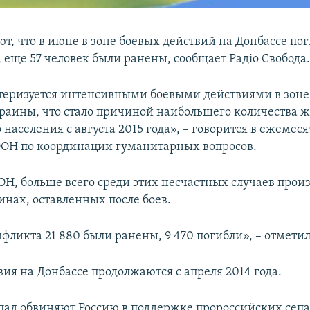
т, что в июне в зоне боевых действий на Донбассе пог
 еще 57 человек были ранены, сообщает Радіо Свобода
еризуется интенсивными боевыми действиями в зоне
краины, что стало причиной наибольшего количества ж
населения с августа 2015 года», – говорится в ежемес
ОН по координации гуманитарных вопросов.
Н, больше всего среди этих несчастных случаев прои
инах, оставленных после боев.
фликта 21 880 были ранены, 9 470 погибли», – отмети
ия на Донбассе продолжаются с апреля 2014 года.
пад обвиняют Россию в поддержке пророссийских сепа