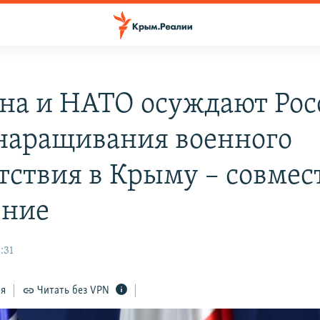
на и НАТО осуждают Ро
 наращивания военного
тствия в Крыму – совмес
ение
:31
ся
Читать без VPN