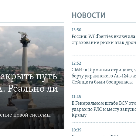
НОВОСТИ
13:50
Россия: Wildberries включила
страхование риски атак дро
12:52
СМИ: в Германии отрицают, ч
закрыть путь
борту украинского Ан-124 в 
Лейпцига были боеприпасы
. Реально ли
11:45
В Генеральном штабе ВСУ отч
ударах по РЛС и месту запуск
ление новой системы
Крыму
10:39