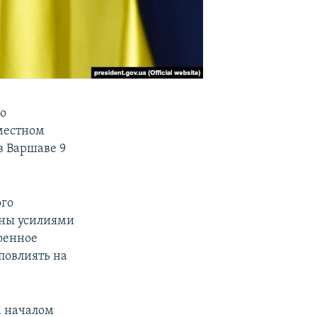
о
вместном
в Варшаве 9
ого
ены усилиями
оенное
повлиять на
а началом