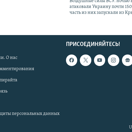
Воздушные силы ВСУ: ночью 
атаковали Украину почти 150
часть из них запускали из К
ПРИСОЕДИНЯЙТЕСЬ!
и. О нас
омментирования
опирайта
вязь
ащиты персональных данных
U