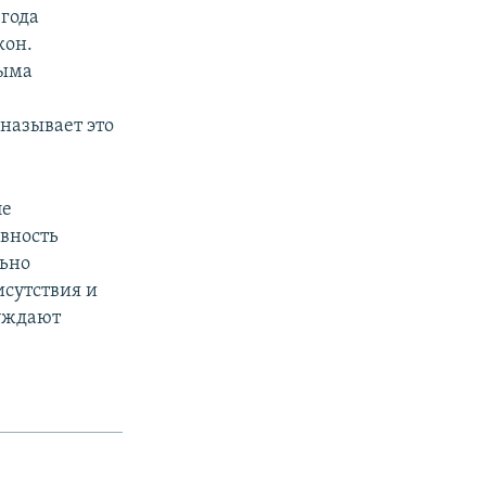
 года
кон.
рыма
называет это
ле
вность
льно
исутствия и
нуждают