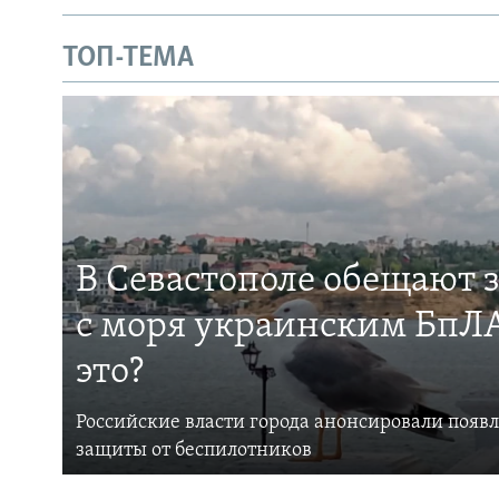
ТОП-ТЕМА
В Севастополе обещают 
с моря украинским БпЛА
это?
Российские власти города анонсировали появ
защиты от беспилотников