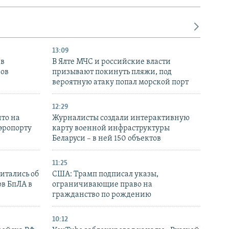
13:09
 в
В Ялте МЧС и российские власти
нов
призывают покинуть пляжи, под
вероятную атаку попал морской порт
12:29
то на
Журналисты создали интерактивную
аэропорту
карту военной инфраструктуры
Беларуси – в ней 150 объектов
11:25
итались об
США: Трамп подписал указы,
ов БпЛА в
ограничивающие право на
гражданство по рождению
10:12