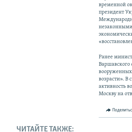
временной ок
президент Ук
Международн
незаконными 
экономически
«восстановле
Ранее минист
Варшавского 
вооруженных 
возрасти». В 
активность в
Москву на от
Поделить
ЧИТАЙТЕ ТАКЖЕ: