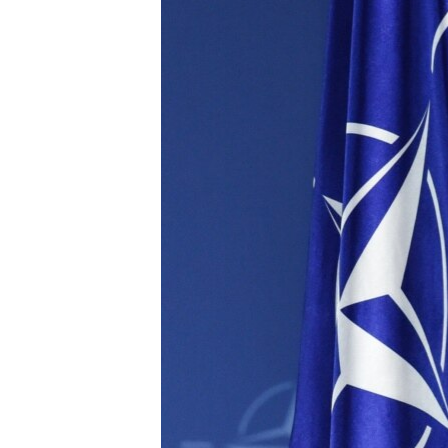
ПОБЕДИТЕЛЕЙ НЕ СУДЯТ?
КРЫМ.НЕПОКОРЕННЫЙ
ELIFBE
УКРАИНСКАЯ ПРОБЛЕМА КРЫМА