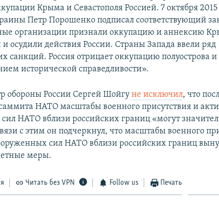
купации Крыма и Севастополя Россией. 7 октября 2015
раины Петр Порошенко подписал соответствующий за
ые организации признали оккупацию и аннексию К
и осудили действия России. Страны Запада ввели ряд
х санкций. Россия отрицает оккупацию полуострова и 
нием исторической справедливости».
р обороны России Сергей Шойгу
не исключил
, что пос
саммита НАТО масштабы военного присутствия и акти
сил НАТО вблизи российских границ «могут значите
связи с этим он подчеркнул, что масштабы военного пр
ооруженных сил НАТО вблизи российских границ вы
ветные меры.
ся
Читать без VPN
Follow us
Печать