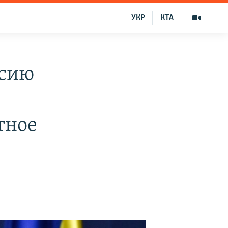
УКР
КТА
ссию
тное