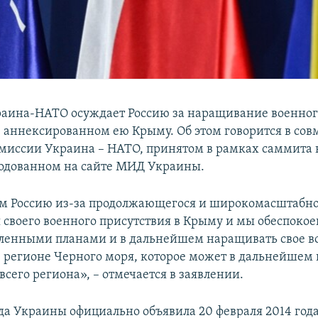
аина-НАТО осуждает Россию за наращивание военног
в аннексированном ею Крыму. Об этом говорится в со
миссии Украина – НАТО, принятом в рамках саммита 
одованном на сайте МИД Украины.
м Россию из-за продолжающегося и широкомасштабн
своего военного присутствия в Крыму и мы обеспоко
вленными планами и в дальнейшем наращивать свое в
в регионе Черного моря, которое может в дальнейшем 
всего региона», – отмечается в заявлении.
да Украины официально объявила 20 февраля 2014 год