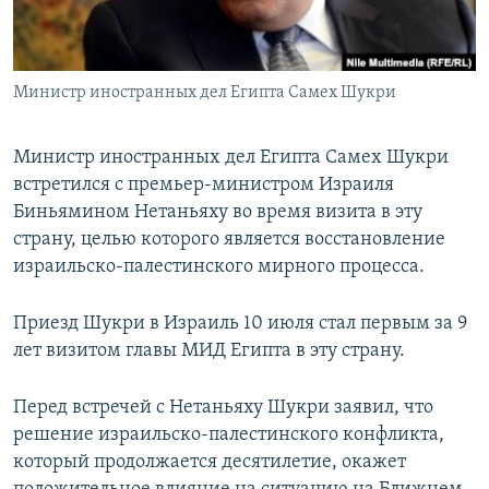
ПРИСОЕДИНЯЙТЕСЬ!
ПОБЕДИТЕЛЕЙ НЕ СУДЯТ?
КРЫМ.НЕПОКОРЕННЫЙ
Министр иностранных дел Египта Самех Шукри
ELIFBE
УКРАИНСКАЯ ПРОБЛЕМА КРЫМА
Министр иностранных дел Египта Самех Шукри
Все сайты RFE/RL
встретился с премьер-министром Израиля
Биньямином Нетаньяху во время визита в эту
страну, целью которого является восстановление
израильско-палестинского мирного процесса.
Приезд Шукри в Израиль 10 июля стал первым за 9
лет визитом главы МИД Египта в эту страну.
Перед встречей с Нетаньяху Шукри заявил, что
решение израильско-палестинского конфликта,
который продолжается десятилетие, окажет