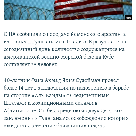
ПРИСОЕДИНЯЙТЕСЬ!
ПОБЕДИТЕЛЕЙ НЕ СУДЯТ?
КРЫМ.НЕПОКОРЕННЫЙ
ELIFBE
США сообщили о передаче йеменского арестанта
УКРАИНСКАЯ ПРОБЛЕМА КРЫМА
из тюрьмы Гуантанамо в Италию. В результате на
Все сайты RFE/RL
сегодняшний день количество содержащихся на
американской военно-морской базе на Кубе
составляет 78 человек.
40-летний Фаиз Ахмад Яхия Сулейман провел
более 14 лет в заключении по подозрению в борьбе
на стороне «Аль-Каиды» с Соединенными
Штатами и коалиционными силами в
Афганистане. Он был среди около двух десятков
заключенных Гуантанамо, освобождение которых
ожидается в течение ближайших недель.