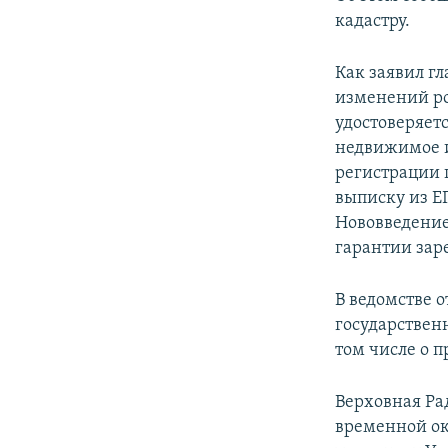
ПОБЕДИТЕЛЕЙ НЕ СУДЯТ?
кадастру.
КРЫМ.НЕПОКОРЕННЫЙ
Как заявил г
ELIFBE
изменений ро
УКРАИНСКАЯ ПРОБЛЕМА КРЫМА
удостоверяетс
недвижимое и
регистрации п
выписку из Е
Нововведение
гарантии зар
В ведомстве 
государствен
том числе о 
Верховная Ра
временной ок