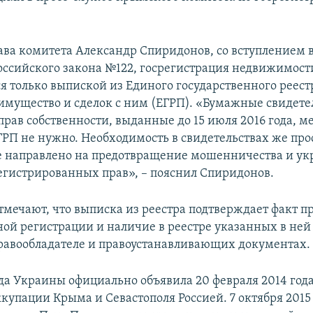
лава комитета Александр Спиридонов, со вступлением в
ссийского закона №122, госрегистрация недвижимост
я только выпиской из Единого государственного реест
мущество и сделок с ним (ЕГРП). «Бумажные свидетел
рав собственности, выданные до 15 июля 2016 года, м
ГРП не нужно. Необходимость в свидетельствах же прос
 направлено на предотвращение мошенничества и ук
егистрированных прав», – пояснил Спиридонов.
отмечают, что выписка из реестра подтверждает факт п
ной регистрации и наличие в реестре указанных в ней 
правообладателе и правоустанавливающих документах.
да Украины официально объявила 20 февраля 2014 год
купации Крыма и Севастополя Россией. 7 октября 2015