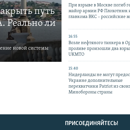
При взрыве в Москве погиб г
закрыть путь
майор армии РФ Плохотнюк и
главкома ВКС – российские 
. Реально ли
16:55
Возле нефтяного танкера в 
ление новой системы
проливе произошли два взры
UKMTO
15:40
Нидерланды не могут предос
Украине дополнительные
перехватчики Patriot из своих
Минобороны страны
ПРИСОЕДИНЯЙТЕСЬ!