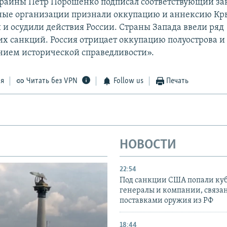
раины Петр Порошенко подписал соответствующий за
ые организации признали оккупацию и аннексию К
и осудили действия России. Страны Запада ввели ряд
х санкций. Россия отрицает оккупацию полуострова и 
нием исторической справедливости».
ся
Читать без VPN
Follow us
Печать
НОВОСТИ
22:54
Под санкции США попали ку
генералы и компании, связа
поставками оружия из РФ
18:44