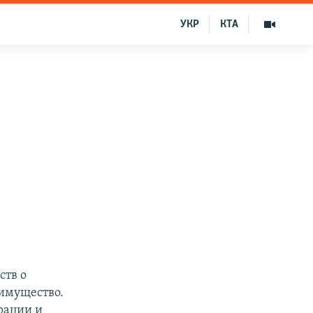
УКР
КТА
ств о
 имущество.
рации и