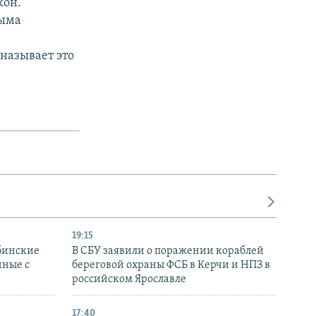
кон.
рыма
называет это
19:15
бинские
В СБУ заявили о поражении кораблей
нные с
береговой охраны ФСБ в Керчи и НПЗ в
российском Ярославле
17:40