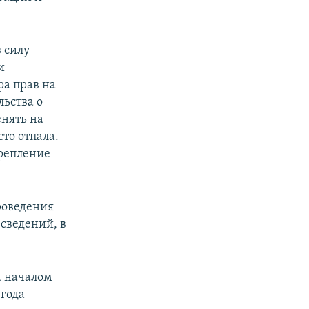
 силу
и
ра прав на
ьства о
енять на
то отпала.
репление
роведения
сведений, в
а началом
 года