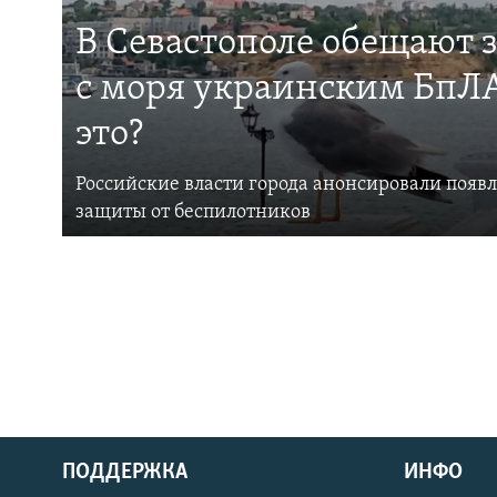
В Севастополе обещают 
с моря украинским БпЛА
это?
Российские власти города анонсировали появ
защиты от беспилотников
ПОДДЕРЖКА
ИНФО