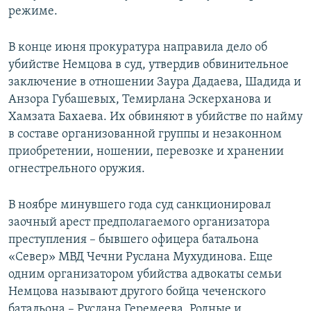
режиме.
ПРИСОЕДИНЯЙТЕСЬ!
ПОБЕДИТЕЛЕЙ НЕ СУДЯТ?
КРЫМ.НЕПОКОРЕННЫЙ
В конце июня прокуратура направила дело об
ELIFBE
убийстве Немцова в суд, утвердив обвинительное
заключение в отношении Заура Дадаева, Шадида и
УКРАИНСКАЯ ПРОБЛЕМА КРЫМА
Анзора Губашевых, Темирлана Эскерханова и
Все сайты RFE/RL
Хамзата Бахаева. Их обвиняют в убийстве по найму
в составе организованной группы и незаконном
приобретении, ношении, перевозке и хранении
огнестрельного оружия.
В ноябре минувшего года суд санкционировал
заочный арест предполагаемого организатора
преступления – бывшего офицера батальона
«Север» МВД Чечни Руслана Мухудинова. Еще
одним организатором убийства адвокаты семьи
Немцова называют другого бойца чеченского
батальона – Руслана Геремеева. Родные и