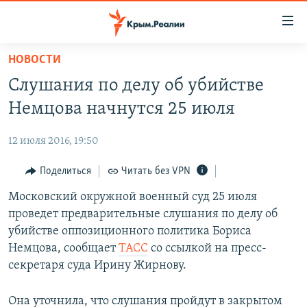
Доступность
ссылки
Вернуться
НОВОСТИ
к
НОВОСТИ
Слушания по делу об убийстве
основному
СПЕЦПРОЕКТЫ
содержанию
Немцова начнутся 25 июля
ВОДА
Вернутся
ГРУЗ 200
к
12 июля 2016, 19:50
ИСТОРИЯ
КАРТА ВОЕННЫХ ОБЪЕКТОВ КРЫМА
главной
ЕЩЕ
Поделиться
Читать без VPN
11 ЛЕТ ОККУПАЦИИ КРЫМА. 11 ИСТОРИЙ СОПРОТИВЛЕНИЯ
навигации
Вернутся
РАДІО СВОБОДА
Московский окружной военный суд 25 июля
ИНТЕРАКТИВ
к
проведет предварительные слушания по делу об
КАК ОБОЙТИ БЛОКИРОВКУ
ИНФОГРАФИКА
поиску
убийстве оппозиционного политика Бориса
ТЕЛЕПРОЕКТ КРЫМ.РЕАЛИИ
Немцова, сообщает
ТАСС
со ссылкой на пресс-
Українською
секретаря суда Ирину Жирнову.
СОВЕТЫ ПРАВОЗАЩИТНИКОВ
Qırımtatar
ПРОПАВШИЕ БЕЗ ВЕСТИ
Она уточнила, что слушания пройдут в закрытом