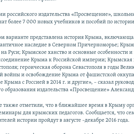
и российского издательства «Просвещение», школьни
чат более 7 000 новых учебников и пособий по истории
ом варианте представлена история Крыма, включающа
 античное наследие в Северном Причерноморье; Крым
 на Руси; Крымское ханство и основные особенности и 
исоединение Крыма к Российской империи; Крымская 
стополя; героическая оборона Севастополя в годы Вели
й войны и освобождение Крыма от фашистской оккуп
 Крыма с Россией в 2014 г. и другие», – сказал руково
о образования издательства «Просвещение» Александ
ве также отметили, что в ближайшее время в Крыму ор
еминары для крымских педагогов. Сообщается, что се
елей истории пройдут в августе –декабре 2016 года.