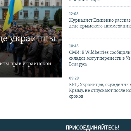
12:08
Журналист Есипенко рассказ
деле крымского автомехани
где украинцы
10:45
СМИ: В Wildberries сообщили,
складов могут перенести в У
щиты прав украинской
Беларусь
09:29
КРЦ: Украинцев, осужденных
Крыму, не отпускают после и
сроков
ПРИСОЕДИНЯЙТЕСЬ!