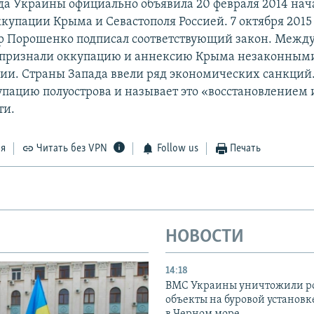
да Украины официально объявила 20 февраля 2014 на
купации Крыма и Севастополя Россией. 7 октября 2015
р Порошенко подписал соответствующий закон. Межд
 признали оккупацию и аннексию Крыма незаконными
сии. Страны Запада ввели ряд экономических санкций.
упацию полуострова и называет это «восстановлением
ти.
ся
Читать без VPN
Follow us
Печать
НОВОСТИ
14:18
ВМС Украины уничтожили р
объекты на буровой установ
в Черном море