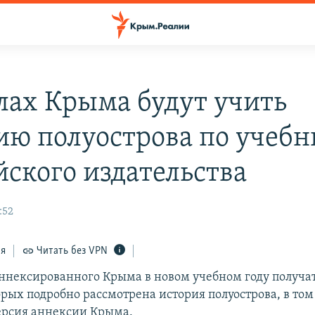
лах Крыма будут учить
ию полуострова по учеб
йского издательства
:52
ся
Читать без VPN
нексированного Крыма в новом учебном году получат
орых подробно рассмотрена история полуострова, в том
ерсия аннексии Крыма.