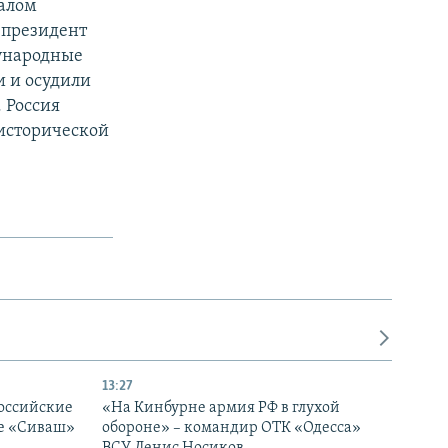
чалом
 президент
ународные
 и осудили
 Россия
 исторической
13:27
оссийские
«На Кинбурне армия РФ в глухой
ке «Сиваш»
обороне» – командир ОТК «Одесса»
ВСУ Денис Носиков