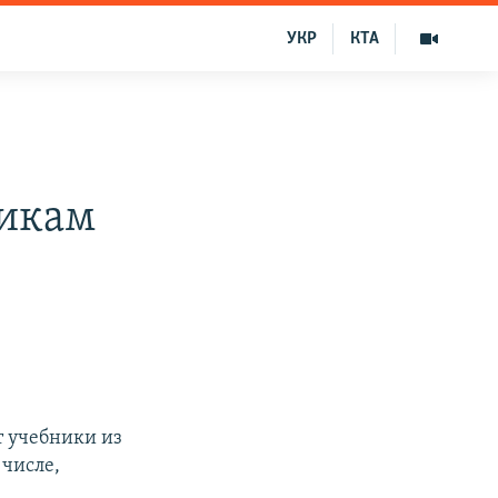
УКР
КТА
никам
 учебники из
 числе,