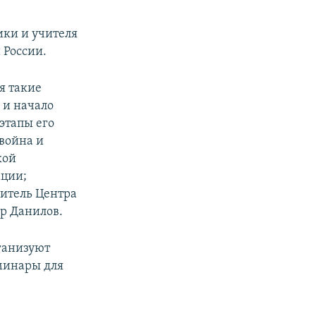
ки и учителя
 России.
я такие
 и начало
этапы его
война и
кой
ации;
дитель Центра
р Данилов.
ганизуют
минары для