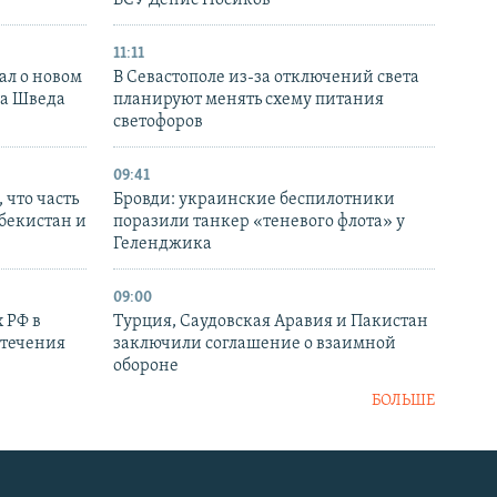
11:11
ал о новом
В Севастополе из-за отключений света
ка Шведа
планируют менять схему питания
светофоров
09:41
 что часть
Бровди: украинские беспилотники
збекистан и
поразили танкер «теневого флота» у
Геленджика
09:00
 РФ в
Турция, Саудовская Аравия и Пакистан
стечения
заключили соглашение о взаимной
обороне
БОЛЬШЕ