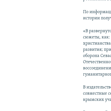
ПОБЕДИТЕЛЕЙ НЕ СУДЯТ?
КРЫМ.НЕПОКОРЕННЫЙ
По информаци
истории полу
ELIFBE
УКРАИНСКАЯ ПРОБЛЕМА КРЫМА
«В развернут
сюжеты, как:
христианства
развития; пр
оборона Сева
Отечественно
воссоединение
гуманитарног
В издательст
совместные с
крымских учит