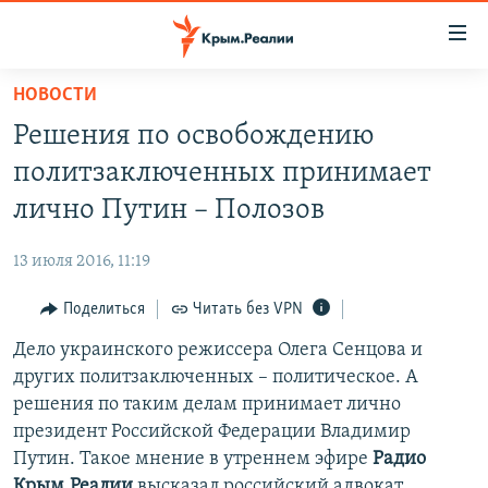
Доступность
ссылки
Вернуться
НОВОСТИ
к
НОВОСТИ
Решения по освобождению
основному
СПЕЦПРОЕКТЫ
содержанию
политзаключенных принимает
ВОДА
Вернутся
ГРУЗ 200
лично Путин – Полозов
к
ИСТОРИЯ
КАРТА ВОЕННЫХ ОБЪЕКТОВ КРЫМА
главной
13 июля 2016, 11:19
ЕЩЕ
11 ЛЕТ ОККУПАЦИИ КРЫМА. 11 ИСТОРИЙ СОПРОТИВЛЕНИЯ
навигации
Вернутся
Поделиться
Читать без VPN
РАДІО СВОБОДА
ИНТЕРАКТИВ
к
Дело украинского режиссера Олега Сенцова и
КАК ОБОЙТИ БЛОКИРОВКУ
ИНФОГРАФИКА
поиску
других политзаключенных – политическое. А
ТЕЛЕПРОЕКТ КРЫМ.РЕАЛИИ
решения по таким делам принимает лично
Українською
президент Российской Федерации Владимир
СОВЕТЫ ПРАВОЗАЩИТНИКОВ
Qırımtatar
Путин. Такое мнение в утреннем эфире
Радио
ПРОПАВШИЕ БЕЗ ВЕСТИ
Крым.Реалии
высказал российский адвокат