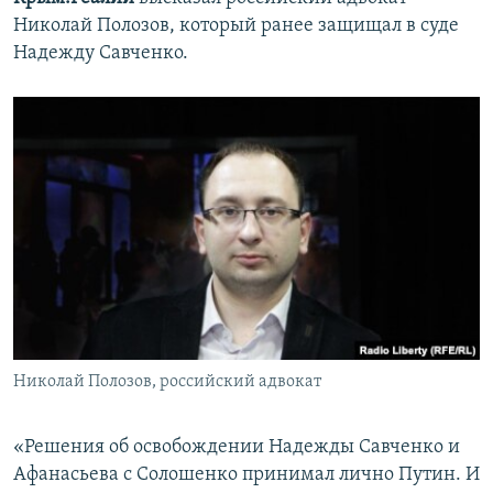
ПРИСОЕДИНЯЙТЕСЬ!
ПОБЕДИТЕЛЕЙ НЕ СУДЯТ?
Николай Полозов, который ранее защищал в суде
Надежду Савченко.
КРЫМ.НЕПОКОРЕННЫЙ
ELIFBE
УКРАИНСКАЯ ПРОБЛЕМА КРЫМА
Все сайты RFE/RL
Николай Полозов, российский адвокат
«Решения об освобождении Надежды Савченко и
Афанасьева с Солошенко принимал лично Путин. И