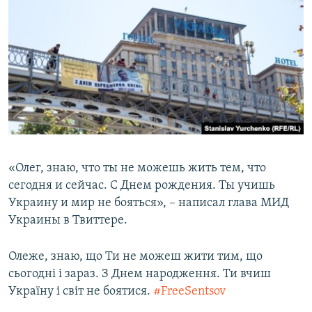
ПРИСОЕДИНЯЙТЕСЬ!
ПОБЕДИТЕЛЕЙ НЕ СУДЯТ?
КРЫМ.НЕПОКОРЕННЫЙ
ELIFBE
УКРАИНСКАЯ ПРОБЛЕМА КРЫМА
Все сайты RFE/RL
«Олег, знаю, что ты не можешь жить тем, что
сегодня и сейчас. С Днем рождения. Ты учишь
Украину и мир не бояться», – написал глава МИД
Украины в Твиттере.
Олеже, знаю, що Ти не можеш жити тим, що
сьогодні і зараз. З Днем народження. Ти вчиш
Україну і світ не боятися.
#FreeSentsov