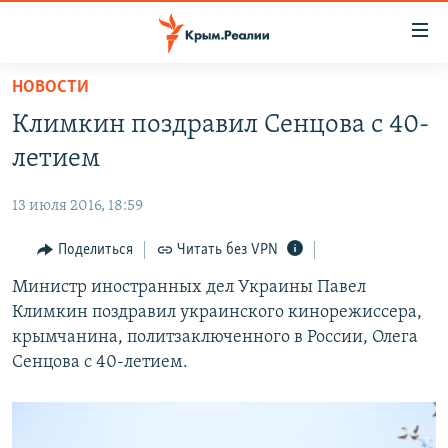
Доступность
ссылки
Вернуться
НОВОСТИ
к
НОВОСТИ
Климкин поздравил Сенцова с 40-
основному
СПЕЦПРОЕКТЫ
содержанию
летием
ВОДА
Вернутся
ГРУЗ 200
к
13 июля 2016, 18:59
ИСТОРИЯ
КАРТА ВОЕННЫХ ОБЪЕКТОВ КРЫМА
главной
ЕЩЕ
Поделиться
Читать без VPN
11 ЛЕТ ОККУПАЦИИ КРЫМА. 11 ИСТОРИЙ СОПРОТИВЛЕНИЯ
навигации
Вернутся
РАДІО СВОБОДА
Министр иностранных дел Украины Павел
ИНТЕРАКТИВ
к
Климкин поздравил украинского кинорежиссера,
КАК ОБОЙТИ БЛОКИРОВКУ
ИНФОГРАФИКА
поиску
крымчанина, политзаключенного в России, Олега
ТЕЛЕПРОЕКТ КРЫМ.РЕАЛИИ
Сенцова с 40-летием.
Українською
СОВЕТЫ ПРАВОЗАЩИТНИКОВ
Qırımtatar
ПРОПАВШИЕ БЕЗ ВЕСТИ