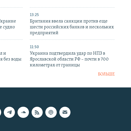
13:25
Украине
Британия ввела санкции против еще
е судно
шести российских банков и нескольких
предприятий
11:50
л и
Украина подтвердила удар по НПЗ в
я без воды
Ярославской области РФ – почти в 700
километрах от границы
БОЛЬШЕ