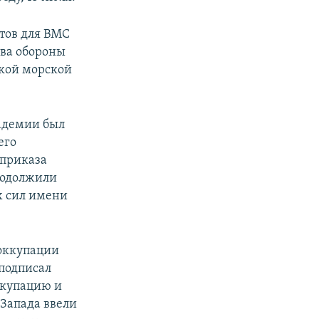
тов для ВМС
тва обороны
ской морской
адемии был
его
 приказа
родолжили
х сил имени
 оккупации
 подписал
ккупацию и
Запада ввели