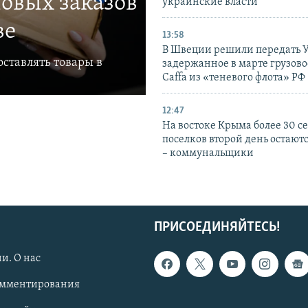
овых заказов
украинские власти
ве
13:58
В Швеции решили передать 
ставлять товары в
задержанное в марте грузово
Caffa из «теневого флота» РФ
12:47
На востоке Крыма более 30 се
поселков второй день остаютс
– коммунальщики
ПРИСОЕДИНЯЙТЕСЬ!
и. О нас
омментирования