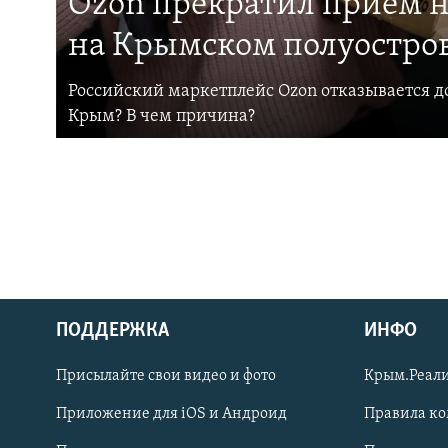
Ozon прекратил прием н
на Крымском полуостро
Российский маркетплейс Ozon отказывается до
Крым? В чем причина?
ПОДДЕРЖКА
ИНФО
Українською
Присылайте свои видео и фото
Крым.Реали
Qırımtatar
Приложение для iOS и Андроид
Правила к