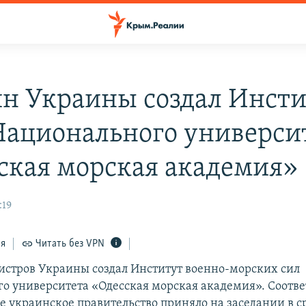
н Украины создал Инсти
ационального универси
ская морская академия»
:19
ся
Читать без VPN
стров Украины создал Институт военно-морских сил
о университета «Одесская морская академия». Соотв
 украинское правительство приняло на заседании в ср