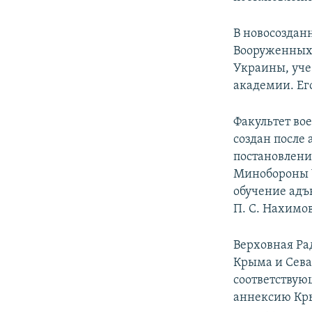
ПОБЕДИТЕЛЕЙ НЕ СУДЯТ?
КРЫМ.НЕПОКОРЕННЫЙ
В новосоздан
Вооруженных 
ELIFBE
Украины, уче
УКРАИНСКАЯ ПРОБЛЕМА КРЫМА
академии. Ег
Факультет во
создан после
постановлени
Минобороны 
обучение адъ
П. С. Нахимо
Верховная Ра
Крыма и Севас
соответствую
аннексию Кры