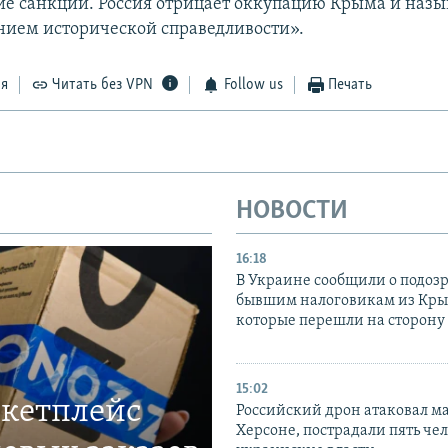
е санкции. Россия отрицает оккупацию Крыма и назыв
нием исторической справедливости».
ся
Читать без VPN
Follow us
Печать
НОВОСТИ
16:18
В Украине сообщили о подоз
бывшим налоговикам из Кры
которые перешли на сторону
15:02
ркетплейс
Российский дрон атаковал м
Херсоне, пострадали пять чел