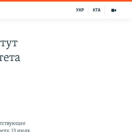
УКР
КТА
тут
тета
етствующее
еду, 13 июля.