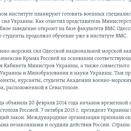
ном институте планируют готовить военных специалис
сил Украины. Как отметил представитель Министерс
бное заведение откроют на базе факультета ВМС Одес
о студенты продолжат обучение уже в институте ВМС.
енно-морских сил Одесской национальной морской ак
 аннексии Крыма Россией на основании соответствующ
я Кабинета Министров Украины, а также совместного
Украины и Минобразования и науки Украины. Там п
юнкты, курсанты, студенты Академии военно-морски
ва, расположенной в Севастополе.
да объявила 20 февраля 2014 года началом временной
тополя Россией. 7 октября 2015 г. президент Украины
щий закон. Международные организации признали о
ма незаконными и осудили действия России. Страны 