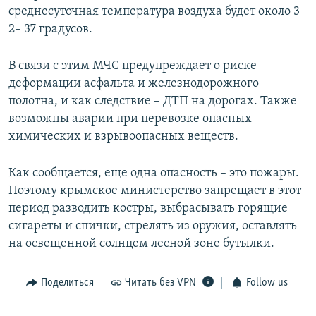
среднесуточная температура воздуха будет около 3
ПРИСОЕДИНЯЙТЕСЬ!
ПОБЕДИТЕЛЕЙ НЕ СУДЯТ?
2– 37 градусов.
КРЫМ.НЕПОКОРЕННЫЙ
ELIFBE
В связи с этим МЧС предупреждает о риске
деформации асфальта и железнодорожного
УКРАИНСКАЯ ПРОБЛЕМА КРЫМА
полотна, и как следствие – ДТП на дорогах. Также
Все сайты RFE/RL
возможны аварии при перевозке опасных
химических и взрывоопасных веществ.
Как сообщается, еще одна опасность – это пожары.
Поэтому крымское министерство запрещает в этот
период разводить костры, выбрасывать горящие
сигареты и спички, стрелять из оружия, оставлять
на освещенной солнцем лесной зоне бутылки.
Поделиться
Читать без VPN
Follow us