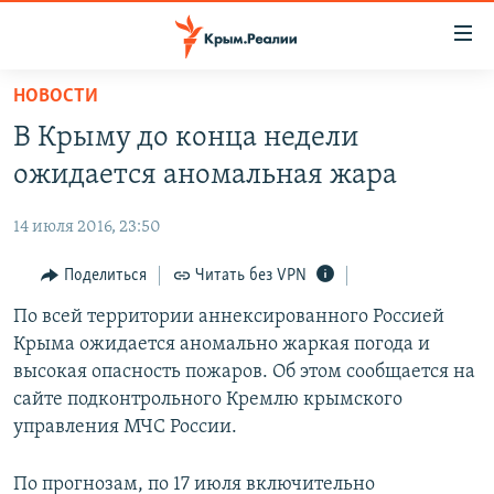
Доступность
ссылки
Вернуться
НОВОСТИ
к
НОВОСТИ
В Крыму до конца недели
основному
СПЕЦПРОЕКТЫ
содержанию
ожидается аномальная жара
ВОДА
Вернутся
ГРУЗ 200
к
14 июля 2016, 23:50
ИСТОРИЯ
КАРТА ВОЕННЫХ ОБЪЕКТОВ КРЫМА
главной
ЕЩЕ
Поделиться
Читать без VPN
11 ЛЕТ ОККУПАЦИИ КРЫМА. 11 ИСТОРИЙ СОПРОТИВЛЕНИЯ
навигации
Вернутся
РАДІО СВОБОДА
По всей территории аннексированного Россией
ИНТЕРАКТИВ
к
Крыма ожидается аномально жаркая погода и
КАК ОБОЙТИ БЛОКИРОВКУ
ИНФОГРАФИКА
поиску
высокая опасность пожаров. Об этом сообщается на
ТЕЛЕПРОЕКТ КРЫМ.РЕАЛИИ
сайте подконтрольного Кремлю крымского
Українською
управления МЧС России.
СОВЕТЫ ПРАВОЗАЩИТНИКОВ
Qırımtatar
ПРОПАВШИЕ БЕЗ ВЕСТИ
По прогнозам, по 17 июля включительно