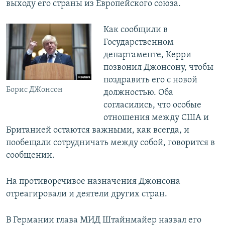
выходу его страны из Европейского союза.
ПРИСОЕДИНЯЙТЕСЬ!
ПОБЕДИТЕЛЕЙ НЕ СУДЯТ?
КРЫМ.НЕПОКОРЕННЫЙ
Как сообщили в
Государственном
ELIFBE
департаменте, Керри
УКРАИНСКАЯ ПРОБЛЕМА КРЫМА
позвонил Джонсону, чтобы
Все сайты RFE/RL
поздравить его с новой
Борис ДЖонсон
должностью. Оба
согласились, что особые
отношения между США и
Британией остаются важными, как всегда, и
пообещали сотрудничать между собой, говорится в
сообщении.
На противоречивое назначения Джонсона
отреагировали и деятели других стран.
В Германии глава МИД Штайнмайер назвал его