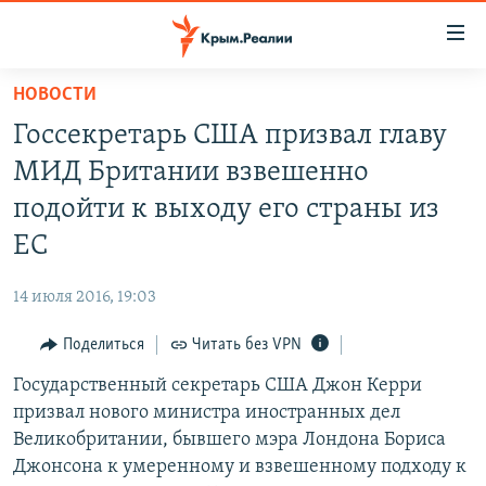
Доступность
ссылки
Вернуться
НОВОСТИ
к
НОВОСТИ
Госсекретарь США призвал главу
основному
СПЕЦПРОЕКТЫ
содержанию
МИД Британии взвешенно
ВОДА
Вернутся
ГРУЗ 200
подойти к выходу его страны из
к
ИСТОРИЯ
КАРТА ВОЕННЫХ ОБЪЕКТОВ КРЫМА
ЕС
главной
ЕЩЕ
11 ЛЕТ ОККУПАЦИИ КРЫМА. 11 ИСТОРИЙ СОПРОТИВЛЕНИЯ
навигации
14 июля 2016, 19:03
Вернутся
РАДІО СВОБОДА
ИНТЕРАКТИВ
к
Поделиться
Читать без VPN
КАК ОБОЙТИ БЛОКИРОВКУ
ИНФОГРАФИКА
поиску
Государственный секретарь США Джон Керри
ТЕЛЕПРОЕКТ КРЫМ.РЕАЛИИ
Українською
призвал нового министра иностранных дел
СОВЕТЫ ПРАВОЗАЩИТНИКОВ
Великобритании, бывшего мэра Лондона Бориса
Qırımtatar
Джонсона к умеренному и взвешенному подходу к
ПРОПАВШИЕ БЕЗ ВЕСТИ