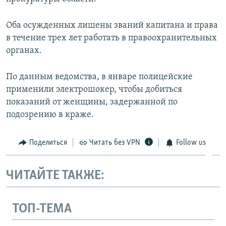
ПРИСОЕДИНЯЙТЕСЬ!
ПОБЕДИТЕЛЕЙ НЕ СУДЯТ?
Оба осужденных лишены званий капитана и права
КРЫМ.НЕПОКОРЕННЫЙ
в течение трех лет работать в правоохранительных
ELIFBE
органах.
УКРАИНСКАЯ ПРОБЛЕМА КРЫМА
По данным ведомства, в январе полицейские
Все сайты RFE/RL
применили электрошокер, чтобы добиться
показаний от женщины, задержанной по
подозрению в краже.
Поделиться
Читать без VPN
Follow us
ЧИТАЙТЕ ТАКЖЕ:
ТОП-ТЕМА