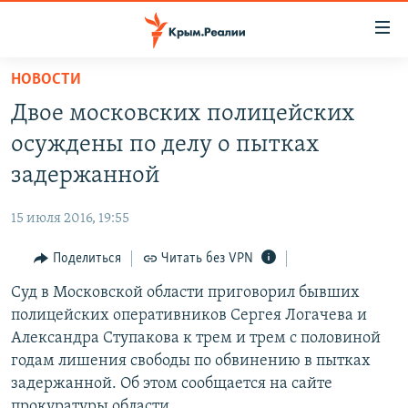
Доступность
ссылки
Вернуться
НОВОСТИ
к
НОВОСТИ
Двое московских полицейских
основному
СПЕЦПРОЕКТЫ
содержанию
осуждены по делу о пытках
ВОДА
Вернутся
ГРУЗ 200
задержанной
к
ИСТОРИЯ
КАРТА ВОЕННЫХ ОБЪЕКТОВ КРЫМА
главной
15 июля 2016, 19:55
ЕЩЕ
11 ЛЕТ ОККУПАЦИИ КРЫМА. 11 ИСТОРИЙ СОПРОТИВЛЕНИЯ
навигации
Вернутся
Поделиться
Читать без VPN
РАДІО СВОБОДА
ИНТЕРАКТИВ
к
Суд в Московской области приговорил бывших
КАК ОБОЙТИ БЛОКИРОВКУ
ИНФОГРАФИКА
поиску
полицейских оперативников Сергея Логачева и
ТЕЛЕПРОЕКТ КРЫМ.РЕАЛИИ
Александра Ступакова к трем и трем с половиной
Українською
годам лишения свободы по обвинению в пытках
СОВЕТЫ ПРАВОЗАЩИТНИКОВ
Qırımtatar
задержанной. Об этом сообщается на сайте
ПРОПАВШИЕ БЕЗ ВЕСТИ
прокуратуры области.