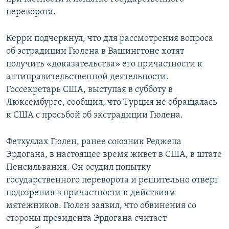
ПРИСОЕДИНЯЙТЕСЬ!
ПОБЕДИТЕЛЕЙ НЕ СУДЯТ?
переворота.
КРЫМ.НЕПОКОРЕННЫЙ
Керри подчеркнул, что для рассмотрения вопроса
ELIFBE
об эстрадиции Гюлена в Вашингтоне хотят
получить «доказательства» его причастности к
УКРАИНСКАЯ ПРОБЛЕМА КРЫМА
антиправительственной деятельности.
Все сайты RFE/RL
Госсекретарь США, выступая в субботу в
Люксембурге, сообщил, что Турция не обращалась
к США с просьбой об экстрадиции Гюлена.
Фетхуллах Гюлен, ранее союзник Реджепа
Эрдогана, в настоящее время живет в США, в штате
Пенсильвания. Он осудил попытку
государственного переворота и решительно отверг
подозрения в причастности к действиям
мятежников. Гюлен заявил, что обвинения со
стороны президента Эрдогана считает