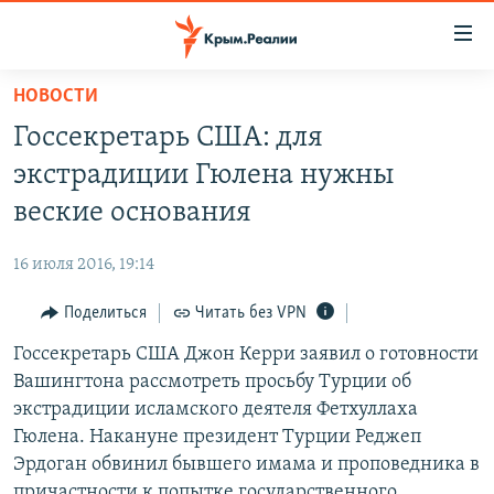
Доступность
ссылки
Вернуться
НОВОСТИ
к
НОВОСТИ
Госсекретарь США: для
основному
СПЕЦПРОЕКТЫ
содержанию
экстрадиции Гюлена нужны
ВОДА
Вернутся
ГРУЗ 200
веские основания
к
ИСТОРИЯ
КАРТА ВОЕННЫХ ОБЪЕКТОВ КРЫМА
главной
16 июля 2016, 19:14
ЕЩЕ
11 ЛЕТ ОККУПАЦИИ КРЫМА. 11 ИСТОРИЙ СОПРОТИВЛЕНИЯ
навигации
Вернутся
Поделиться
Читать без VPN
РАДІО СВОБОДА
ИНТЕРАКТИВ
к
Госсекретарь США Джон Керри заявил о готовности
КАК ОБОЙТИ БЛОКИРОВКУ
ИНФОГРАФИКА
поиску
Вашингтона рассмотреть просьбу Турции об
ТЕЛЕПРОЕКТ КРЫМ.РЕАЛИИ
экстрадиции исламского деятеля Фетхуллаха
Українською
Гюлена. Накануне президент Турции Реджеп
СОВЕТЫ ПРАВОЗАЩИТНИКОВ
Qırımtatar
Эрдоган обвинил бывшего имама и проповедника в
ПРОПАВШИЕ БЕЗ ВЕСТИ
причастности к попытке государственного