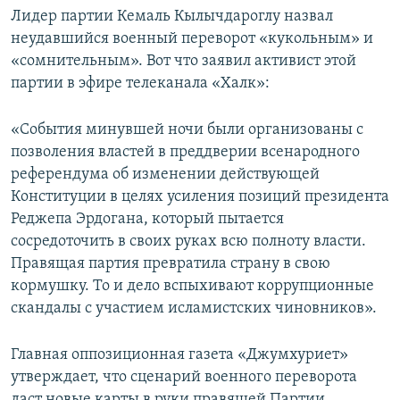
Лидер партии Кемаль Кылычдароглу назвал
неудавшийся военный переворот «кукольным» и
«сомнительным». Вот что заявил активист этой
партии в эфире телеканала «Халк»:
«События минувшей ночи были организованы с
позволения властей в преддверии всенародного
референдума об изменении действующей
Конституции в целях усиления позиций президента
Реджепа Эрдогана, который пытается
сосредоточить в своих руках всю полноту власти.
Правящая партия превратила страну в свою
кормушку. То и дело вспыхивают коррупционные
скандалы с участием исламистских чиновников».
Главная оппозиционная газета «Джумхуриет»
утверждает, что сценарий военного переворота
даст новые карты в руки правящей Партии