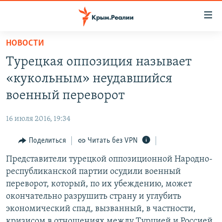
Доступность
ссылки
Вернуться
НОВОСТИ
к
НОВОСТИ
Турецкая оппозиция называет
основному
СПЕЦПРОЕКТЫ
содержанию
«кукольным» неудавшийся
ВОДА
Вернутся
ГРУЗ 200
военный переворот
к
ИСТОРИЯ
КАРТА ВОЕННЫХ ОБЪЕКТОВ КРЫМА
главной
16 июля 2016, 19:34
ЕЩЕ
11 ЛЕТ ОККУПАЦИИ КРЫМА. 11 ИСТОРИЙ СОПРОТИВЛЕНИЯ
навигации
Вернутся
Поделиться
Читать без VPN
РАДІО СВОБОДА
ИНТЕРАКТИВ
к
Представители турецкой оппозиционной Народно-
КАК ОБОЙТИ БЛОКИРОВКУ
ИНФОГРАФИКА
поиску
республиканской партии осудили военный
ТЕЛЕПРОЕКТ КРЫМ.РЕАЛИИ
переворот, который, по их убеждению, может
Українською
окончательно разрушить страну и углубить
СОВЕТЫ ПРАВОЗАЩИТНИКОВ
Qırımtatar
экономический спад, вызванный, в частности,
ПРОПАВШИЕ БЕЗ ВЕСТИ
кризисом в отношениях между Турцией и Россией.