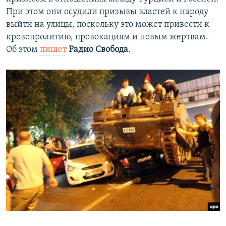
ПРИСОЕДИНЯЙТЕСЬ!
ПОБЕДИТЕЛЕЙ НЕ СУДЯТ?
При этом они осудили призывы властей к народу
выйти на улицы, поскольку это может привести к
КРЫМ.НЕПОКОРЕННЫЙ
кровопролитию, провокациям и новым жертвам.
ELIFBE
Об этом
пишет
Радио Свобода
.
УКРАИНСКАЯ ПРОБЛЕМА КРЫМА
Все сайты RFE/RL