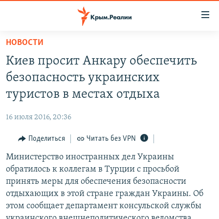
Доступность
ссылки
Вернуться
НОВОСТИ
к
НОВОСТИ
Киев просит Анкару обеспечить
основному
СПЕЦПРОЕКТЫ
содержанию
безопасность украинских
ВОДА
Вернутся
ГРУЗ 200
туристов в местах отдыха
к
ИСТОРИЯ
КАРТА ВОЕННЫХ ОБЪЕКТОВ КРЫМА
главной
16 июля 2016, 20:36
ЕЩЕ
11 ЛЕТ ОККУПАЦИИ КРЫМА. 11 ИСТОРИЙ СОПРОТИВЛЕНИЯ
навигации
Вернутся
Поделиться
Читать без VPN
РАДІО СВОБОДА
ИНТЕРАКТИВ
к
Министерство иностранных дел Украины
КАК ОБОЙТИ БЛОКИРОВКУ
ИНФОГРАФИКА
поиску
обратилось к коллегам в Турции с просьбой
ТЕЛЕПРОЕКТ КРЫМ.РЕАЛИИ
принять меры для обеспечения безопасности
Українською
отдыхающих в этой стране граждан Украины. Об
СОВЕТЫ ПРАВОЗАЩИТНИКОВ
Qırımtatar
этом сообщает департамент консульской службы
ПРОПАВШИЕ БЕЗ ВЕСТИ
украинского внешнеполитического ведомства.