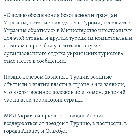
ПРИСОЕДИНЯЙТЕСЬ!
ПОБЕДИТЕЛЕЙ НЕ СУДЯТ?
«С целью обеспечения безопасности граждан
КРЫМ.НЕПОКОРЕННЫЙ
Украины, которые находятся в Турции, посольство
ELIFBE
Украины обратилось в Министерство иностранных
дел этой страны и другим турецким компетентным
УКРАИНСКАЯ ПРОБЛЕМА КРЫМА
органам с просьбой усилить охрану мест
Все сайты RFE/RL
организованного отдыха украинских туристов», –
отмечается в сообщении.
Поздно вечером 15 июня в Турции военные
объявили о взятии власти в стране. Они заявили,
что вводят военное положение и комендантский
час на всей территории страны.
МИД Украины призвал граждан Украины
воздержаться от поездок в Турцию, в частности, в
города Анкару и Стамбул.