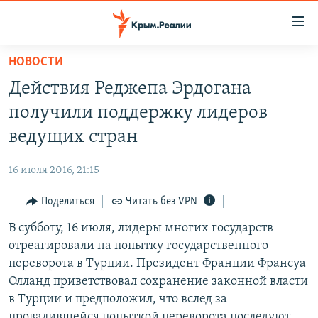
Доступность
ссылки
Вернуться
НОВОСТИ
к
НОВОСТИ
Действия Реджепа Эрдогана
основному
СПЕЦПРОЕКТЫ
содержанию
получили поддержку лидеров
ВОДА
Вернутся
ГРУЗ 200
ведущих стран
к
ИСТОРИЯ
КАРТА ВОЕННЫХ ОБЪЕКТОВ КРЫМА
главной
16 июля 2016, 21:15
ЕЩЕ
11 ЛЕТ ОККУПАЦИИ КРЫМА. 11 ИСТОРИЙ СОПРОТИВЛЕНИЯ
навигации
Вернутся
Поделиться
Читать без VPN
РАДІО СВОБОДА
ИНТЕРАКТИВ
к
В субботу, 16 июля, лидеры многих государств
КАК ОБОЙТИ БЛОКИРОВКУ
ИНФОГРАФИКА
поиску
отреагировали на попытку государственного
ТЕЛЕПРОЕКТ КРЫМ.РЕАЛИИ
переворота в Турции. Президент Франции Франсуа
Українською
Олланд приветствовал сохранение законной власти
СОВЕТЫ ПРАВОЗАЩИТНИКОВ
Qırımtatar
в Турции и предположил, что вслед за
ПРОПАВШИЕ БЕЗ ВЕСТИ
провалившейся попыткой переворота последуют