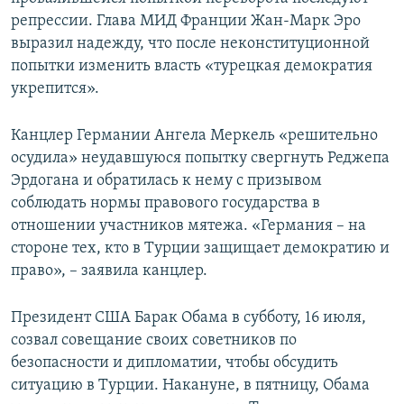
ПРИСОЕДИНЯЙТЕСЬ!
ПОБЕДИТЕЛЕЙ НЕ СУДЯТ?
репрессии. Глава МИД Франции Жан-Марк Эро
выразил надежду, что после неконституционной
КРЫМ.НЕПОКОРЕННЫЙ
попытки изменить власть «турецкая демократия
ELIFBE
укрепится».
УКРАИНСКАЯ ПРОБЛЕМА КРЫМА
Канцлер Германии Ангела Меркель «решительно
Все сайты RFE/RL
осудила» неудавшуюся попытку свергнуть Реджепа
Эрдогана и обратилась к нему с призывом
соблюдать нормы правового государства в
отношении участников мятежа. «Германия – на
стороне тех, кто в Турции защищает демократию и
право», – заявила канцлер.
Президент США Барак Обама в субботу, 16 июля,
созвал совещание своих советников по
безопасности и дипломатии, чтобы обсудить
ситуацию в Турции. Накануне, в пятницу, Обама