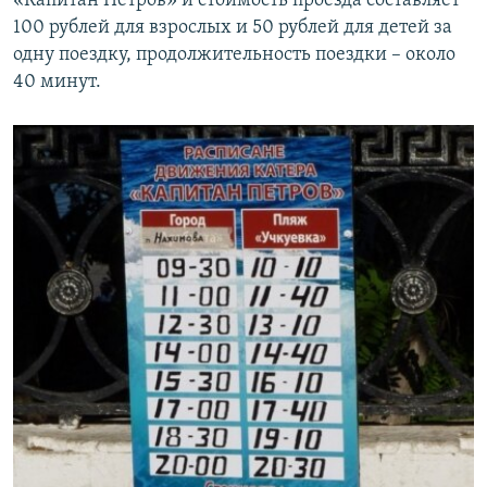
«Капитан Петров» и стоимость проезда составляет
ПРИСОЕДИНЯЙТЕСЬ!
ПОБЕДИТЕЛЕЙ НЕ СУДЯТ?
100 рублей для взрослых и 50 рублей для детей за
одну поездку, продолжительность поездки – около
КРЫМ.НЕПОКОРЕННЫЙ
40 минут.
ELIFBE
УКРАИНСКАЯ ПРОБЛЕМА КРЫМА
Все сайты RFE/RL