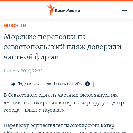
Доступность
ссылки
Вернуться
НОВОСТИ
к
НОВОСТИ
Морские перевозки на
основному
СПЕЦПРОЕКТЫ
содержанию
севастопольский пляж доверили
ВОДА
Вернутся
ГРУЗ 200
частной фирме
к
ИСТОРИЯ
КАРТА ВОЕННЫХ ОБЪЕКТОВ КРЫМА
главной
16 июля 2016, 22:35
ЕЩЕ
11 ЛЕТ ОККУПАЦИИ КРЫМА. 11 ИСТОРИЙ СОПРОТИВЛЕНИЯ
навигации
Вернутся
Поделиться
Читать без VPN
РАДІО СВОБОДА
ИНТЕРАКТИВ
к
В Севастополе одна из частных фирм запустила
КАК ОБОЙТИ БЛОКИРОВКУ
ИНФОГРАФИКА
поиску
летний пассажирский катер по маршруту «Центр
ТЕЛЕПРОЕКТ КРЫМ.РЕАЛИИ
города – пляж Учкуевка».
Українською
СОВЕТЫ ПРАВОЗАЩИТНИКОВ
Qırımtatar
Перевозку осуществляет пассажирский катер
ПРОПАВШИЕ БЕЗ ВЕСТИ