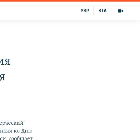
УКР
КТА
ия
я
мерческий
енный ко Дню
си, сообщает