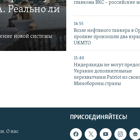
главкома ВКС – российские 
. Реально ли
16:55
Возле нефтяного танкера в 
ление новой системы
проливе произошли два взры
UKMTO
15:40
Нидерланды не могут предос
Украине дополнительные
перехватчики Patriot из своих
Минобороны страны
ПРИСОЕДИНЯЙТЕСЬ!
и. О нас