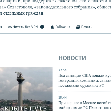
й епархии, при поддержке Севастопольского благочин
ва» Севастополя, «законодательного собрания», обще
и отдельных граждан.
ся
Читать без VPN
Follow us
Печать
НОВОСТИ
22:54
Под санкции США попали ку
генералы и компании, связа
поставками оружия из РФ
18:44
При взрыве в Москве погиб г
закрыть путь
майор армии РФ Плохотнюк и