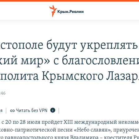
астополе будут укреплять
кий мир» с благословлен
полита Крымского Лазар
:46
ся
Читать без VPN
е с 20 по 28 июля пройдет XIII международный неком
ховно-патриотической песни «Небо славян», приуроч
го равноапостольного князя Владимира – крестителя Ру