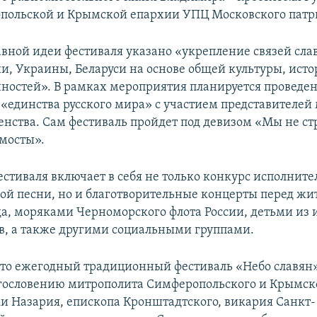
польской и Крымской епархии УПЦ Московского патр
лавной идеи фестиваля указано «укрепление связей сл
ии, Украины, Беларуси на основе общей культуры, исто
ностей». В рамках мероприятия планируется проведен
у «единства русского мира» с участием представителей
венства. Сам фестиваль пройдет под девизом «Мы не ст
мосты».
стиваля включает в себя не только конкурс исполните
ой песни, но и благотворительные концерты перед жи
да, моряками Черноморского флота России, детьми из 
в, а также другими социальными группами.
что ежегодный традиционный фестиваль «Небо славян»
агословению митрополита Симферопольского и Крымско
и Назария, епископа Кронштадтского, викария Санкт-