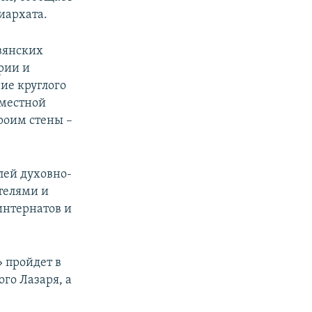
иархата.
авянских
рии и
ие круглого
 местной
роим стены –
лей духовно-
телями и
интернатов и
 пройдет в
го Лазаря, а