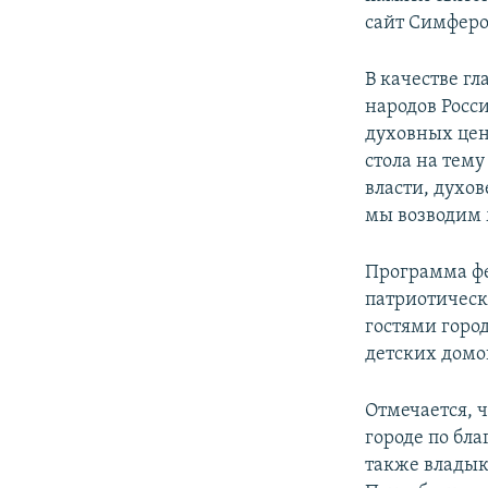
ПОБЕДИТЕЛЕЙ НЕ СУДЯТ?
сайт Симферо
КРЫМ.НЕПОКОРЕННЫЙ
В качестве г
ELIFBE
народов Росс
УКРАИНСКАЯ ПРОБЛЕМА КРЫМА
духовных цен
стола на тем
власти, духо
мы возводим 
Программа фе
патриотическ
гостями горо
детских домо
Отмечается, 
городе по бл
также владык