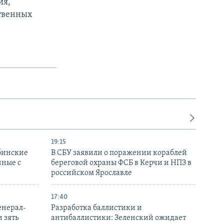
ия,
ственных
19:15
бинские
В СБУ заявили о поражении кораблей
нные с
береговой охраны ФСБ в Керчи и НПЗ в
российском Ярославле
17:40
енерал-
Разработка баллистики и
 зять
антибаллистики: Зеленский ожидает