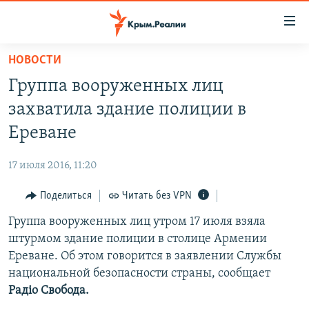
Доступность
ссылки
Вернуться
НОВОСТИ
к
НОВОСТИ
Группа вооруженных лиц
основному
СПЕЦПРОЕКТЫ
содержанию
захватила здание полиции в
ВОДА
Вернутся
ГРУЗ 200
Ереване
к
ИСТОРИЯ
КАРТА ВОЕННЫХ ОБЪЕКТОВ КРЫМА
главной
17 июля 2016, 11:20
ЕЩЕ
11 ЛЕТ ОККУПАЦИИ КРЫМА. 11 ИСТОРИЙ СОПРОТИВЛЕНИЯ
навигации
Вернутся
Поделиться
Читать без VPN
РАДІО СВОБОДА
ИНТЕРАКТИВ
к
Группа вооруженных лиц утром 17 июля взяла
КАК ОБОЙТИ БЛОКИРОВКУ
ИНФОГРАФИКА
поиску
штурмом здание полиции в столице Армении
ТЕЛЕПРОЕКТ КРЫМ.РЕАЛИИ
Ереване. Об этом говорится в заявлении Службы
Українською
национальной безопасности страны, сообщает
СОВЕТЫ ПРАВОЗАЩИТНИКОВ
Qırımtatar
Радіо Свобода.
ПРОПАВШИЕ БЕЗ ВЕСТИ