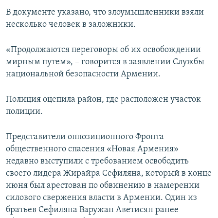
ПРИСОЕДИНЯЙТЕСЬ!
ПОБЕДИТЕЛЕЙ НЕ СУДЯТ?
В документе указано, что злоумышленники взяли
несколько человек в заложники.
КРЫМ.НЕПОКОРЕННЫЙ
ELIFBE
«Продолжаются переговоры об их освобождении
мирным путем», – говорится в заявлении Службы
УКРАИНСКАЯ ПРОБЛЕМА КРЫМА
национальной безопасности Армении.
Все сайты RFE/RL
Полиция оцепила район, где расположен участок
полиции.
Представители оппозиционного Фронта
общественного спасения «Новая Армения»
недавно выступили с требованием освободить
своего лидера Жирайра Сефиляна, который в конце
июня был арестован по обвинению в намерении
силового свержения власти в Армении. Один из
братьев Сефиляна Варужан Аветисян ранее