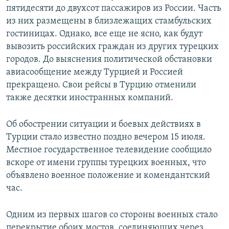
пятидесяти до двухсот пассажиров из России. Часть
ПРИСОЕДИНЯЙТЕСЬ!
ПОБЕДИТЕЛЕЙ НЕ СУДЯТ?
из них размещены в близлежащих стамбульских
КРЫМ.НЕПОКОРЕННЫЙ
гостиницах. Однако, все еще не ясно, как будут
вывозить российских граждан из других турецких
ELIFBE
городов. До выяснения политической обстановки
УКРАИНСКАЯ ПРОБЛЕМА КРЫМА
авиасообщение между Турцией и Россией
Все сайты RFE/RL
прекращено. Свои рейсы в Турцию отменили
также десятки иностранных компаний.
Об обострении ситуации и боевых действиях в
Турции стало известно поздно вечером 15 июля.
Местное государственное телевидение сообщило
вскоре от имени группы турецких военных, что
объявлено военное положение и комендантский
час.
Одним из первых шагов со стороны военных стало
перекрытие обоих мостов, соединяющих через