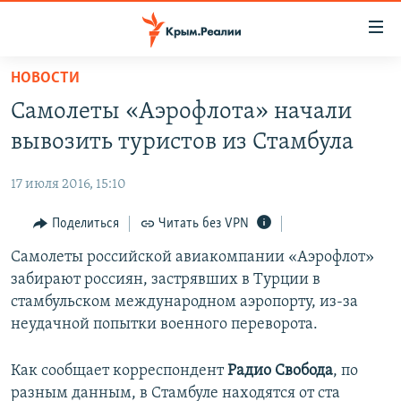
Доступность
ссылки
Вернуться
НОВОСТИ
к
НОВОСТИ
Самолеты «Аэрофлота» начали
основному
СПЕЦПРОЕКТЫ
содержанию
вывозить туристов из Стамбула
ВОДА
Вернутся
ГРУЗ 200
к
17 июля 2016, 15:10
ИСТОРИЯ
КАРТА ВОЕННЫХ ОБЪЕКТОВ КРЫМА
главной
ЕЩЕ
Поделиться
Читать без VPN
11 ЛЕТ ОККУПАЦИИ КРЫМА. 11 ИСТОРИЙ СОПРОТИВЛЕНИЯ
навигации
Вернутся
РАДІО СВОБОДА
Самолеты российской авиакомпании «Аэрофлот»
ИНТЕРАКТИВ
к
забирают россиян, застрявших в Турции в
КАК ОБОЙТИ БЛОКИРОВКУ
ИНФОГРАФИКА
поиску
стамбульском международном аэропорту, из-за
ТЕЛЕПРОЕКТ КРЫМ.РЕАЛИИ
неудачной попытки военного переворота.
Українською
СОВЕТЫ ПРАВОЗАЩИТНИКОВ
Qırımtatar
Как сообщает корреспондент
Радио Свобода
, по
ПРОПАВШИЕ БЕЗ ВЕСТИ
разным данным, в Стамбуле находятся от ста