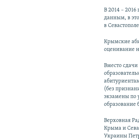
В 2014 – 201
данным, в эт
в Севастополе
Крымские аби
оценивание н
Вместо сдачи
образователь
абитуриентам
(без признан
экзамены по 
образование 
Верховная Ра
Крыма и Севас
Украины Пет