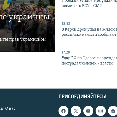
Продажи Wildberries упали н
после атак ВСУ – СМИ
где украинцы
18:53
В Керчи дрон упал на жилой 
российские власти сообщают
щиты прав украинской
17:28
Удар РФ по Одессе: поврежде
пострадал человек – власти
ПРИСОЕДИНЯЙТЕСЬ!
и. О нас