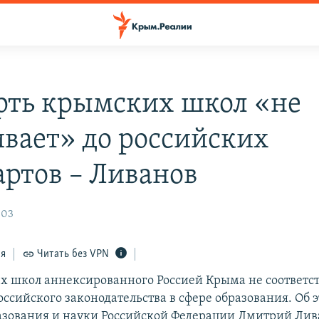
рть крымских школ «не
ивает» до российских
артов – Ливанов
:03
ся
Читать без VPN
ех школ аннексированного Россией Крыма не соответс
ссийского законодательства в сфере образования. Об 
зования и науки Российской Федерации Дмитрий Лив