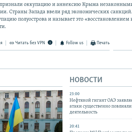
 признали оккупацию и аннексию Крыма незаконными
сии. Страны Запада ввели ряд экономических санкций.
упацию полуострова и называет это «восстановлением
ти.
ся
Читать без VPN
Follow us
Печать
НОВОСТИ
23:00
Нефтяной гигант ОАЭ заявляе
атаки существенно повлияли 
деятельность
20:41