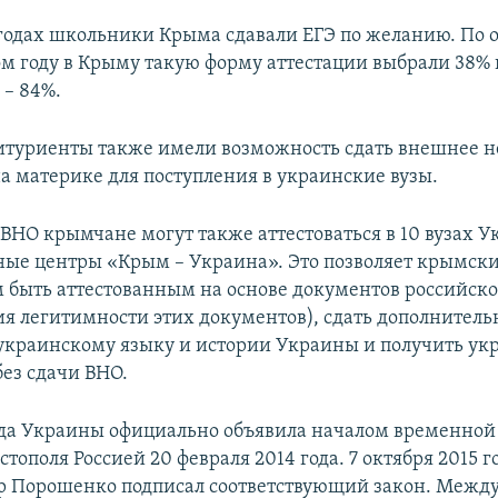
6 годах школьники Крыма сдавали ЕГЭ по желанию. По
ом году в Крыму такую форму аттестации выбрали 38%
 – 84%.
туриенты также имели возможность сдать внешнее 
а материке для поступления в украинские вузы.
 ВНО крымчане могут также аттестоваться в 10 вузах 
ные центры «Крым – Украина». Это позволяет крымск
 быть аттестованным на основе документов российско
ия легитимности этих документов), сдать дополнител
украинскому языку и истории Украины и получить ук
без сдачи ВНО.
да Украины официально объявила началом временной
тополя Россией 20 февраля 2014 года. 7 октября 2015 
р Порошенко подписал соответствующий закон. Межд