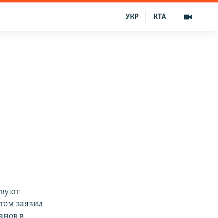
УКР
КТА
твуют
этом заявил
анов в