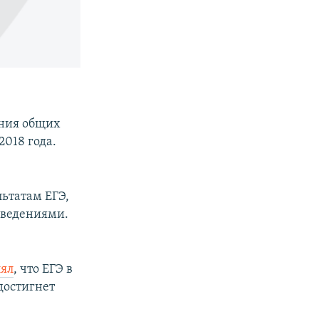
ения общих
2018 года.
льтатам ЕГЭ,
аведениями.
лял
, что ЕГЭ в
достигнет