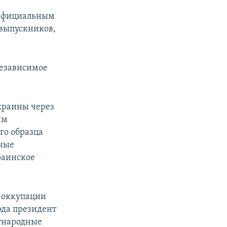
 официальным
 выпускников,
независимое
Украины через
им
го образца
ьные
раинское
 оккупации
года президент
ународные