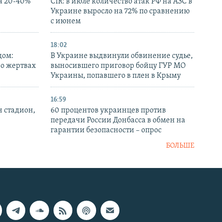
а 20-40%
CIR: в июле количество атак РФ на АЗС в
Украине выросло на 72% по сравнению
с июнем
18:02
дом:
В Украине выдвинули обвинение судье,
 о жертвах
выносившего приговор бойцу ГУР МО
Украины, попавшего в плен в Крыму
16:59
н стадион,
60 процентов украинцев против
передачи России Донбасса в обмен на
гарантии безопасности – опрос
БОЛЬШЕ