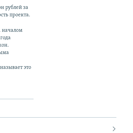
н рублей за
сть проекта.
а началом
 года
кон.
рыма
называет это