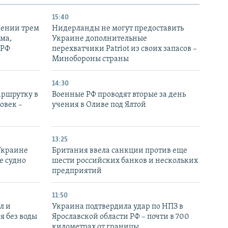
15:40
рении трем
Нидерланды не могут предоставить
ма,
Украине дополнительные
 РФ
перехватчики Patriot из своих запасов –
Минобороны страны
14:30
аршрутку в
Военные РФ проводят вторые за день
овек –
учения в Оливе под Ялтой
13:25
Украине
Британия ввела санкции против еще
е судно
шести российских банков и нескольких
предприятий
11:50
л и
Украина подтвердила удар по НПЗ в
я без воды
Ярославской области РФ – почти в 700
километрах от границы