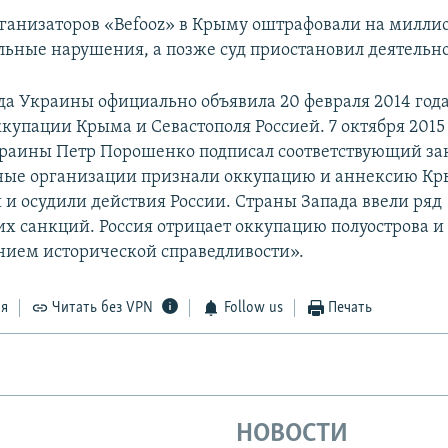
организаторов «Befooz» в Крыму оштрафовали на миллио
льные нарушения, а позже суд приостановил деятельно
да Украины официально объявила 20 февраля 2014 год
купации Крыма и Севастополя Россией. 7 октября 2015
раины Петр Порошенко подписал соответствующий за
ые организации признали оккупацию и аннексию К
и осудили действия России. Страны Запада ввели ряд
х санкций. Россия отрицает оккупацию полуострова и 
нием исторической справедливости».
ся
Читать без VPN
Follow us
Печать
НОВОСТИ