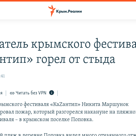
атель крымского фестива
нтип» горел от стыда
:41
ся
Читать без VPN
крымского фестиваля «КаZантип» Никита Маршунок
овал пожар, который разгорелся накануне на пляжно
иваля – в крымском поселке Поповка.
 пляж в деревне Поповка видел много отчаянного отж