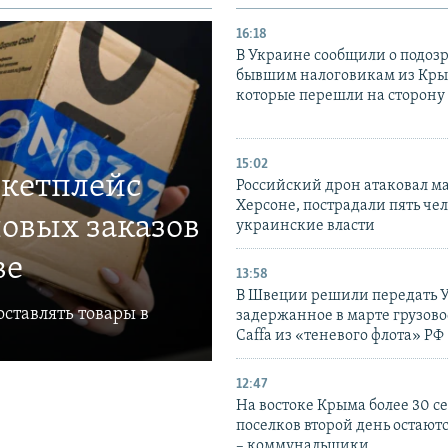
16:18
В Украине сообщили о подоз
бывшим налоговикам из Кры
которые перешли на сторону
15:02
ркетплейс
Российский дрон атаковал м
Херсоне, пострадали пять чел
овых заказов
украинские власти
ве
13:58
В Швеции решили передать 
ставлять товары в
задержанное в марте грузово
Caffa из «теневого флота» РФ
12:47
На востоке Крыма более 30 се
поселков второй день остаютс
– коммунальщики