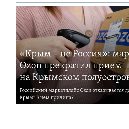
«Крым – не Россия»: ма
Ozon прекратил прием н
на Крымском полуостро
Российский маркетплейс Ozon отказывается до
Крым? В чем причина?