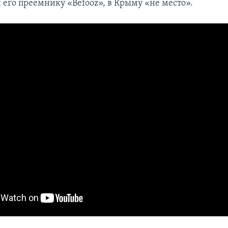
 его преемнику «Befooz», в Крыму «не место».