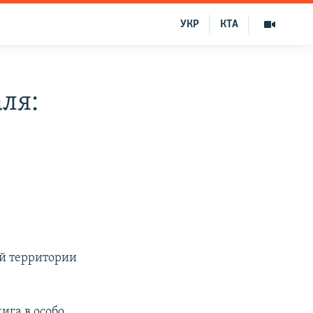
УКР
КТА
ля:
й территории
ига в особо