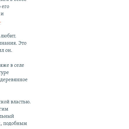
 его
 и
.
 любит.
инания. Это
л он.
яже в селе
туре
 деревянное
кой властью.
угим
ольный
м, подобным