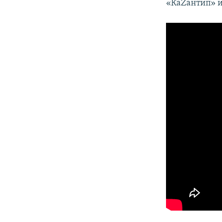
«КаZантип» и