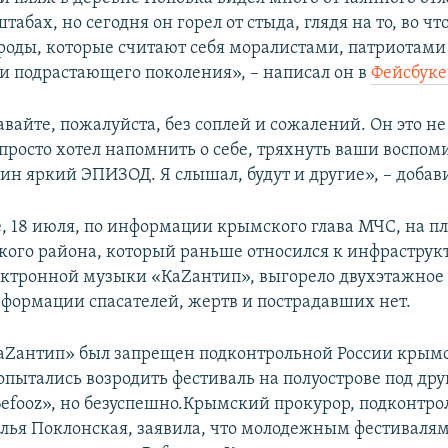
абах, но сегодня он горел от стыда, глядя на то, во что
роды, которые считают себя моралистами, патриотами
и подрастающего поколения», – написал он в
Фейсбуке
авайте, пожалуйста, без соплей и сожалений. Он это не
просто хотел напомнить о себе, тряхнуть ваши воспом
ин яркий ЭПИЗОД. Я слышал, будут и другие», – добави
е, 18 июля, по информации крымского глава МЧС, на пл
кого района, который раньше относился к инфраструк
ектронной музыки «КаZантип», выгорело двухэтажное
нформации спасателей, жертв и пострадавших нет.
аZантип» был запрещен подконтрольной России крымс
опытались возродить фестиваль на полуострове под др
efooz», но безуспешно.Крымский прокурор, подконтр
лья Поклонская, заявила, что молодежным фестиваля