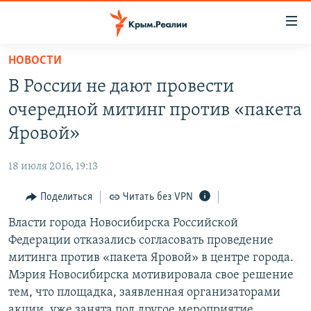
Доступность
ссылки
Вернуться
НОВОСТИ
к
НОВОСТИ
В России не дают провести
основному
СПЕЦПРОЕКТЫ
содержанию
очередной митинг против «пакета
ВОДА
Вернутся
ГРУЗ 200
Яровой»
к
ИСТОРИЯ
КАРТА ВОЕННЫХ ОБЪЕКТОВ КРЫМА
главной
18 июля 2016, 19:13
ЕЩЕ
11 ЛЕТ ОККУПАЦИИ КРЫМА. 11 ИСТОРИЙ СОПРОТИВЛЕНИЯ
навигации
Вернутся
Поделиться
Читать без VPN
РАДІО СВОБОДА
ИНТЕРАКТИВ
к
Власти города Новосибирска Российской
КАК ОБОЙТИ БЛОКИРОВКУ
ИНФОГРАФИКА
поиску
Федерации отказались согласовать проведение
ТЕЛЕПРОЕКТ КРЫМ.РЕАЛИИ
митинга против «пакета Яровой» в центре города.
Українською
Мэрия Новосибирска мотивировала свое решение
СОВЕТЫ ПРАВОЗАЩИТНИКОВ
Qırımtatar
тем, что площадка, заявленная организаторами
ПРОПАВШИЕ БЕЗ ВЕСТИ
акции, уже занята под другое мероприятие.