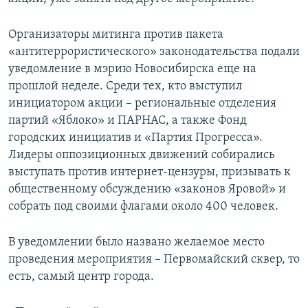
ПРИСОЕДИНЯЙТЕСЬ!
ПОБЕДИТЕЛЕЙ НЕ СУДЯТ?
Организаторы митинга против пакета
КРЫМ.НЕПОКОРЕННЫЙ
«антитеррористического» законодательства подали
ELIFBE
уведомление в мэрию Новосибирска еще на
прошлой неделе. Среди тех, кто выступил
УКРАИНСКАЯ ПРОБЛЕМА КРЫМА
инициатором акции – региональные отделения
Все сайты RFE/RL
партий «Яблоко» и ПАРНАС, а также Фонд
городских инициатив и «Партия Прогресса».
Лидеры оппозиционных движений собирались
выступать против интернет-цензуры, призывать к
общественному обсуждению «законов Яровой» и
собрать под своими флагами около 400 человек.
В уведомлении было названо желаемое место
проведения мероприятия – Первомайский сквер, то
есть, самый центр города.