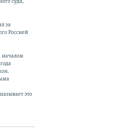
ного суда,
л за
ого Россией
а началом
 года
кон.
рыма
называет это