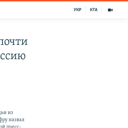
УКР
КТА
почти
ессию
дьи из
фру назвал
ой пресс-