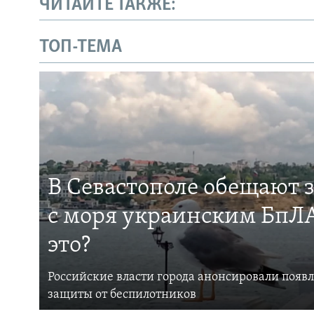
ЧИТАЙТЕ ТАКЖЕ:
ТОП-ТЕМА
В Севастополе обещают 
с моря украинским БпЛА
это?
Российские власти города анонсировали появ
защиты от беспилотников