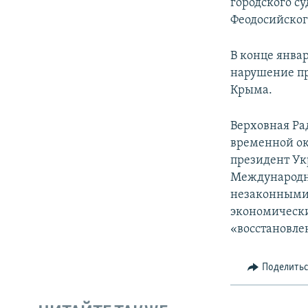
городского су
Феодосийского
В конце янва
нарушение пр
Крыма.
Верховная Ра
временной ок
президент Ук
Международн
незаконными 
экономически
«восстановле
Поделить