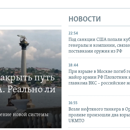
НОВОСТИ
22:54
Под санкции США попали ку
генералы и компании, связа
поставками оружия из РФ
18:44
При взрыве в Москве погиб г
закрыть путь
майор армии РФ Плохотнюк и
главкома ВКС – российские 
. Реально ли
16:55
Возле нефтяного танкера в 
ление новой системы
проливе произошли два взры
UKMTO