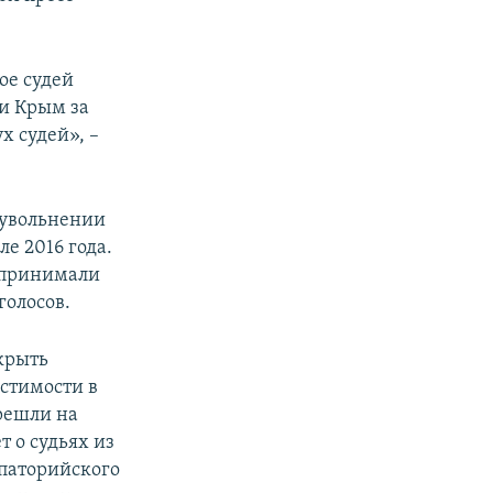
ое судей
ки Крым за
х судей», –
 увольнении
е 2016 года.
 принимали
голосов.
крыть
естимости в
решли на
т о судьях из
впаторийского