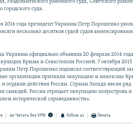
да, Раздольненского районного суда, Советского район
 городского суда.
ря 2016 года президент Украины Петр Порошенко уволи
исяги несколько десятков судей судов аннексированн
да Украины официально объявила 20 февраля 2014 год
купации Крыма и Севастополя Россией. 7 октября 2015
раины Петр Порошенко подписал соответствующий за
ые организации признали оккупацию и аннексию К
и осудили действия России. Страны Запада ввели ряд
х санкций. Россия отрицает оккупацию полуострова и 
нием исторической справедливости».
ся
Читать без VPN
Follow us
Печать