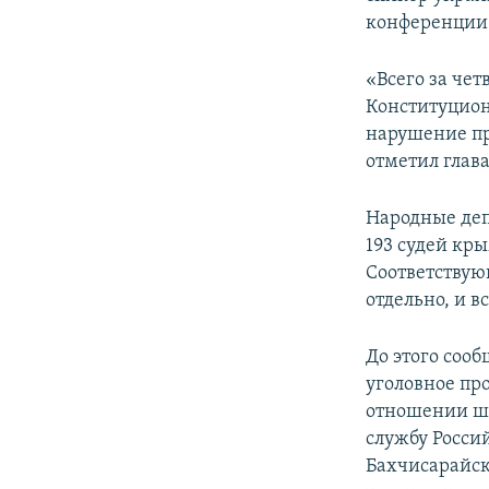
ПОБЕДИТЕЛЕЙ НЕ СУДЯТ?
конференции 
КРЫМ.НЕПОКОРЕННЫЙ
«Всего за чет
ELIFBE
Конституцион
УКРАИНСКАЯ ПРОБЛЕМА КРЫМА
нарушение при
отметил глав
Народные де
193 судей кры
Соответствую
отдельно, и 
До этого соо
уголовное пр
отношении ше
службу Россий
Бахчисарайск