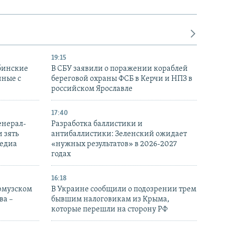
19:15
бинские
В СБУ заявили о поражении кораблей
нные с
береговой охраны ФСБ в Керчи и НПЗ в
российском Ярославле
17:40
енерал-
Разработка баллистики и
 зять
антибаллистики: Зеленский ожидает
медиа
«нужных результатов» в 2026-2027
годах
16:18
Ормузском
В Украине сообщили о подозрении трем
ва –
бывшим налоговикам из Крыма,
которые перешли на сторону РФ