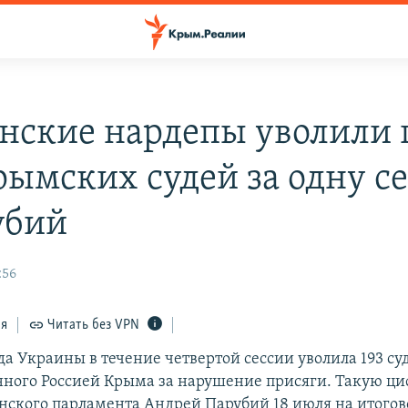
нские нардепы уволили 
рымских судей за одну с
убий
:56
ся
Читать без VPN
а Украины в течение четвертой сессии уволила 193 су
ного Россией Крыма за нарушение присяги. Такую ци
нского парламента Андрей Парубий 18 июля на итогов