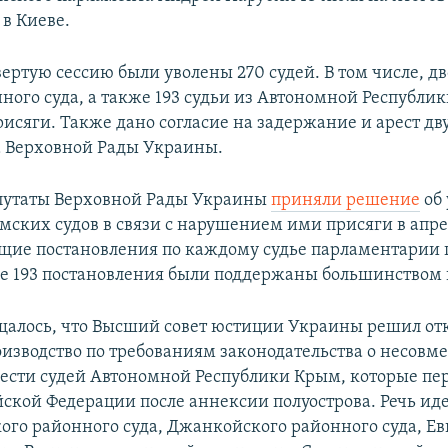
в Киеве.
вертую сессию были уволены 270 судей. В том числе, дв
ного суда, а также 193 судьи из Автономной Республи
сяги. Также дано согласие на задержание и арест дву
а Верховной Рады Украины.
путаты Верховной Рады Украины
приняли решение
об
мских судов в связи с нарушением ими присяги в апрел
щие постановления по каждому судье парламентарии
все 193 постановления были поддержаны большинством 
бщалось, что Высший совет юстиции Украины решил от
оизводство по требованиям законодательства о несовм
сти судей Автономной Республики Крым, которые пе
ской Федерации после аннексии полуострова. Речь иде
ого районного суда, Джанкойского районного суда, Е