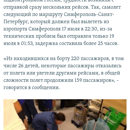
подконтрольном России, трудности возникли с
ПРИСОЕДИНЯЙТЕСЬ!
ПОБЕДИТЕЛЕЙ НЕ СУДЯТ?
отправкой сразу нескольких рейсов. Так, самолет
следующий по маршруту Симферополь-Санкт-
КРЫМ.НЕПОКОРЕННЫЙ
Петербург, который должен был вылететь из
ELIFBE
аэропорта Симферополя 17 июля в 22:30, из-за
технических проблем был отправлен только 19
УКРАИНСКАЯ ПРОБЛЕМА КРЫМА
июля в 01:53, задержка составила более 25 часов.
Все сайты RFE/RL
«Из находившихся на борту 220 пассажиров, в том
числе 26 детей, некоторые пассажиры отказались
от полета или улетели другими рейсами, в общей
сложности полет продолжили 159 пассажиров», –
говорится в сообщении.