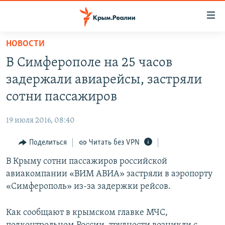
Доступность
ссылки
Вернуться
НОВОСТИ
к
НОВОСТИ
В Симферополе на 25 часов
основному
СПЕЦПРОЕКТЫ
содержанию
задержали авиарейсы, застряли
ВОДА
Вернутся
ГРУЗ 200
сотни пассажиров
к
ИСТОРИЯ
КАРТА ВОЕННЫХ ОБЪЕКТОВ КРЫМА
главной
19 июля 2016, 08:40
ЕЩЕ
11 ЛЕТ ОККУПАЦИИ КРЫМА. 11 ИСТОРИЙ СОПРОТИВЛЕНИЯ
навигации
Вернутся
Поделиться
Читать без VPN
РАДІО СВОБОДА
ИНТЕРАКТИВ
к
В Крыму сотни пассажиров российской
КАК ОБОЙТИ БЛОКИРОВКУ
ИНФОГРАФИКА
поиску
авиакомпании «ВИМ АВИА» застряли в аэропорту
ТЕЛЕПРОЕКТ КРЫМ.РЕАЛИИ
«Симферополь» из-за задержки рейсов.
Українською
СОВЕТЫ ПРАВОЗАЩИТНИКОВ
Qırımtatar
Как сообщают в крымском главке МЧС,
ПРОПАВШИЕ БЕЗ ВЕСТИ