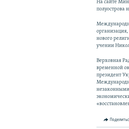
На сайте Мин
полуострова 
Международн
организация,
нового религ
учении Никол
Верховная Ра
временной ок
президент Ук
Международн
незаконными 
экономически
«восстановле
Поделить