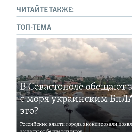
ЧИТАЙТЕ ТАКЖЕ:
ТОП-ТЕМА
В Севастополе обещают 
с моря украинским БпЛА
это?
Российские власти города анонсировали появ
защиты от беспилотников