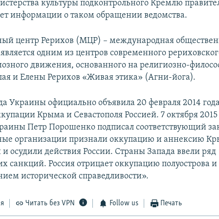
истерства культуры подконтрольного Кремлю правите
нет информации о таком обращении ведомства.
ый центр Рерихов (МЦР) – международная обществен
 является одним из центров современного рериховско
иозного движения, основанного на религиозно-филос
ая и Елены Рерихов «Живая этика» (Агни-йога).
да Украины официально объявила 20 февраля 2014 год
купации Крыма и Севастополя Россией. 7 октября 2015
раины Петр Порошенко подписал соответствующий за
ые организации признали оккупацию и аннексию К
и осудили действия России. Страны Запада ввели ряд
х санкций. Россия отрицает оккупацию полуострова и 
нием исторической справедливости».
ся
Читать без VPN
Follow us
Печать