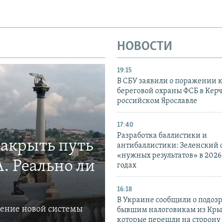
НОВОСТИ
19:15
В СБУ заявили о поражении 
береговой охраны ФСБ в Керч
российском Ярославле
17:40
Разработка баллистики и
закрыть путь
антибаллистики: Зеленский
«нужных результатов» в 2026
. Реально ли
годах
16:18
В Украине сообщили о подоз
ление новой системы
бывшим налоговикам из Кры
которые перешли на сторону