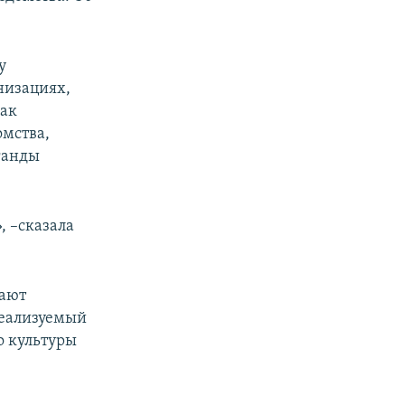
у
низациях,
как
омства,
ганды
, –сказала
шают
реализуемый
о культуры