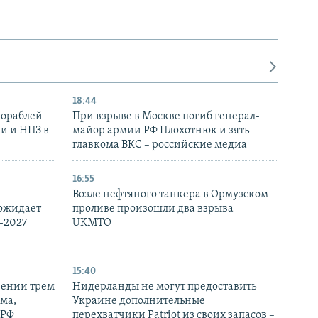
18:44
кораблей
При взрыве в Москве погиб генерал-
и и НПЗ в
майор армии РФ Плохотнюк и зять
главкома ВКС – российские медиа
16:55
Возле нефтяного танкера в Ормузском
 ожидает
проливе произошли два взрыва –
-2027
UKMTO
15:40
рении трем
Нидерланды не могут предоставить
ма,
Украине дополнительные
 РФ
перехватчики Patriot из своих запасов –