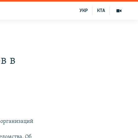
УКР
КТА
в в
 организаций
едомства. Об