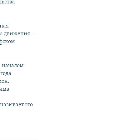
льства
ная
го движения –
офском
а началом
 года
кон.
рыма
называет это