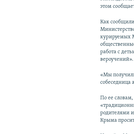
ПОБЕДИТЕЛЕЙ НЕ СУДЯТ?
этом сообщае
КРЫМ.НЕПОКОРЕННЫЙ
Как сообщили
ELIFBE
Министерство
УКРАИНСКАЯ ПРОБЛЕМА КРЫМА
курируемых М
общественные
работа с дет
вероучений».
«Мы получили
собеседница а
По ее словам
«традиционны
родителями и
Крыма просит