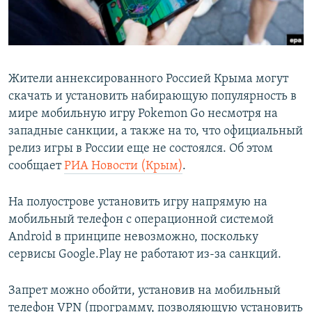
ПРИСОЕДИНЯЙТЕСЬ!
ПОБЕДИТЕЛЕЙ НЕ СУДЯТ?
КРЫМ.НЕПОКОРЕННЫЙ
ELIFBE
Жители аннексированного Россией Крыма могут
УКРАИНСКАЯ ПРОБЛЕМА КРЫМА
скачать и установить набирающую популярность в
Все сайты RFE/RL
мире мобильную игру Pokemon Go несмотря на
западные санкции, а также на то, что официальный
релиз игры в России еще не состоялся. Об этом
сообщает
РИА Новости (Крым)
.
На полуострове установить игру напрямую на
мобильный телефон c операционной системой
Android в принципе невозможно, поскольку
сервисы Google.Play не работают из-за санкций.
Запрет можно обойти, установив на мобильный
телефон VPN (программу, позволяющую установить