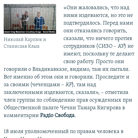
ПРИСОЕДИНЯЙТЕСЬ!
ПОБЕДИТЕЛЕЙ НЕ СУДЯТ?
​«Они жаловались, что над
ними издеваются, но это не
КРЫМ.НЕПОКОРЕННЫЙ
подтвердилось. Перед нами
ELIFBE
они отказались говорить,
сказали, что ничего против
УКРАИНСКАЯ ПРОБЛЕМА КРЫМА
Николай Карпюк и
сотрудников (СИЗО –
КР
) не
Станислав Клых
Все сайты RFE/RL
имеют, поскольку те делают
свою работу. Просто они
говорили о Владикавказе, видимо, там их пытали.
Вот именно об этом они и говорили. Проследите и
за своими (чеченцами –
КР
), там над
заключенными издеваются, сказали», – отметила
член группы по соблюдению прав осужденных при
Общественной палате Чечни Тамара Кигирова в
комментарии
Радіо Свобода
.
18 июля уполномоченный по правам человека в