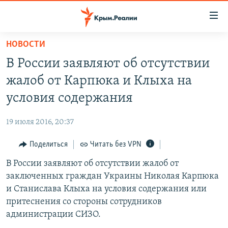
Доступность
ссылки
Вернуться
НОВОСТИ
к
НОВОСТИ
В России заявляют об отсутствии
основному
СПЕЦПРОЕКТЫ
содержанию
жалоб от Карпюка и Клыха на
ВОДА
Вернутся
ГРУЗ 200
условия содержания
к
ИСТОРИЯ
КАРТА ВОЕННЫХ ОБЪЕКТОВ КРЫМА
главной
19 июля 2016, 20:37
ЕЩЕ
11 ЛЕТ ОККУПАЦИИ КРЫМА. 11 ИСТОРИЙ СОПРОТИВЛЕНИЯ
навигации
Вернутся
Поделиться
Читать без VPN
РАДІО СВОБОДА
ИНТЕРАКТИВ
к
В России заявляют об отсутствии жалоб от
КАК ОБОЙТИ БЛОКИРОВКУ
ИНФОГРАФИКА
поиску
заключенных граждан Украины Николая Карпюка
ТЕЛЕПРОЕКТ КРЫМ.РЕАЛИИ
и Станислава Клыха на условия содержания или
Українською
притеснения со стороны сотрудников
СОВЕТЫ ПРАВОЗАЩИТНИКОВ
Qırımtatar
администрации СИЗО.
ПРОПАВШИЕ БЕЗ ВЕСТИ