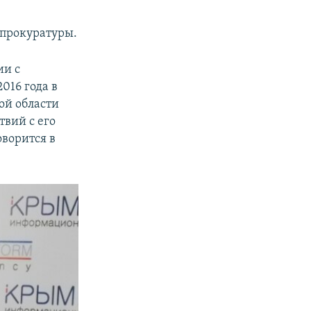
лпрокуратуры.
ии с
016 года в
ой области
твий с его
оворится в