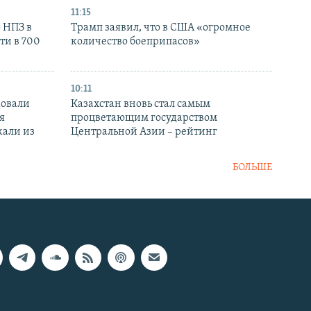
11:15
 НПЗ в
Трамп заявил, что в США «огромное
ти в 700
количество боеприпасов»
10:11
ковали
Казахстан вновь стал самым
я
процветающим государством
кали из
Центральной Азии – рейтинг
БОЛЬШЕ