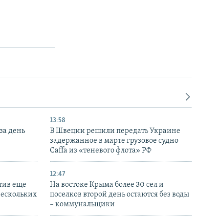
13:58
за день
В Швеции решили передать Украине
задержанное в марте грузовое судно
Caffa из «теневого флота» РФ
12:47
тив еще
На востоке Крыма более 30 сел и
нескольких
поселков второй день остаются без воды
– коммунальщики