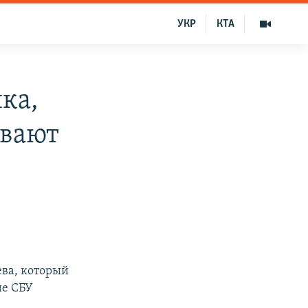
УКР
КТА
ка,
ывают
ва, который
ие СБУ