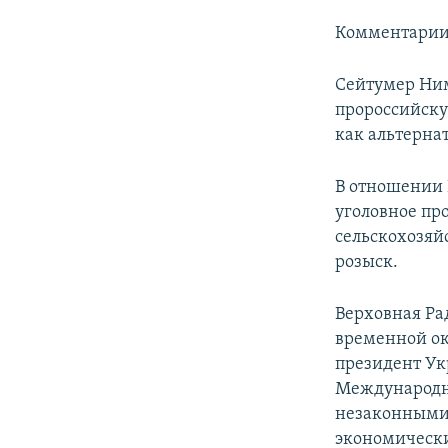
Комментарии 
Сейтумер Ним
пророссийск
как альтерна
В отношении 
уголовное пр
сельскохозяй
розыск.
Верховная Ра
временной ок
президент Ук
Международн
незаконными 
экономически