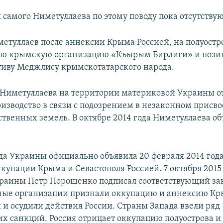
самого Ниметуллаева по этому поводу пока отсутствую
етуллаев после аннексии Крыма Россией, на полуостр
ую крымскую организацию «Къырым Бирлиги» и позиц
тиву Меджлису крымскотатарского народа.
Ниметуллаева на территории материковой Украины о
оизводство в связи с подозрением в незаконном присв
ственных земель. В октябре 2014 года Ниметуллаева об
да Украины официально объявила 20 февраля 2014 год
купации Крыма и Севастополя Россией. 7 октября 2015
раины Петр Порошенко подписал соответствующий за
ые организации признали оккупацию и аннексию К
и осудили действия России. Страны Запада ввели ряд
х санкций. Россия отрицает оккупацию полуострова и 