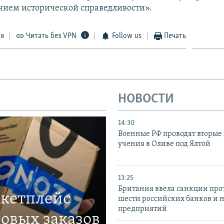
нием исторической справедливости».
ся
Читать без VPN
Follow us
Печать
НОВОСТИ
14:30
Военные РФ проводят вторые 
учения в Оливе под Ялтой
13:25
Британия ввела санкции про
ркетплейс
шести российских банков и 
предприятий
овых заказов