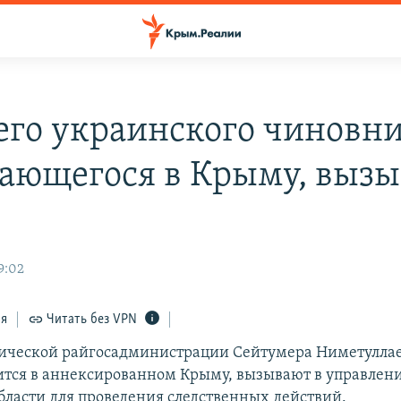
го украинского чиновни
ающегося в Крыму, выз
9:02
ся
Читать без VPN
нической райгосадминистрации Сейтумера Ниметуллае
ится в аннексированном Крыму, вызывают в управлен
бласти для проведения следственных действий.