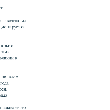
т.
ове возглавил
ионирует ее
ткрыто
оении
ъявили в
а началом
 года
кон.
рыма
называет это