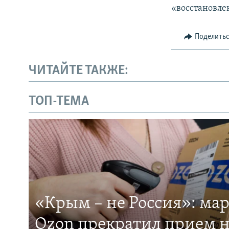
«восстановле
Поделить
ЧИТАЙТЕ ТАКЖЕ:
ТОП-ТЕМА
«Крым – не Россия»: ма
Ozon прекратил прием н