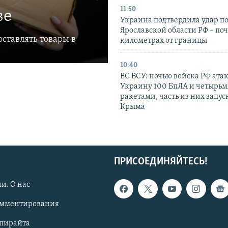
11:50
ве
Украина подтвердила удар по
Ярославской области РФ – поч
ставлять товары в
километрах от границы
10:40
ВС ВСУ: ночью войска РФ ата
Украину 100 БпЛА и четырьм
ракетами, часть из них запус
Крыма
ПРИСОЕДИНЯЙТЕСЬ!
и. О нас
омментирования
опирайта