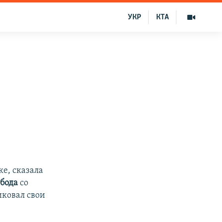
УКР
КТА
е
е, сказала
бода
со
иковал свои