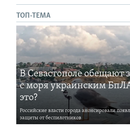
ТОП-ТЕМА
В Севастополе обещают 
с моря украинским БпЛА
это?
Российские власти города анонсировали появ
защиты от беспилотников