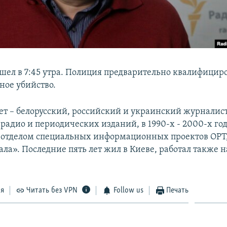
шел в 7:45 утра. Полиция предварительно квалифициро
ое убийство.
т – белорусский, российский и украинский журналис
радио и периодических изданий, в 1990-х - 2000-х го
 отделом специальных информационных проектов ОРТ,
ла». Последние пять лет жил в Киеве, работал также н
ся
Читать без VPN
Follow us
Печать