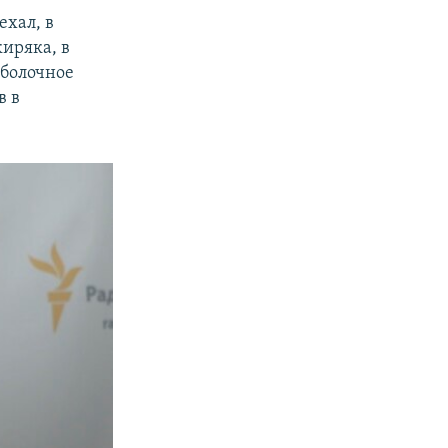
ехал, в
иряка, в
оболочное
в в