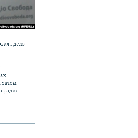
вала дело
т
дах
 затем –
а радио