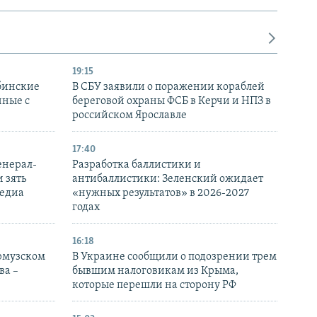
19:15
бинские
В СБУ заявили о поражении кораблей
нные с
береговой охраны ФСБ в Керчи и НПЗ в
российском Ярославле
17:40
енерал-
Разработка баллистики и
 зять
антибаллистики: Зеленский ожидает
медиа
«нужных результатов» в 2026-2027
годах
16:18
Ормузском
В Украине сообщили о подозрении трем
ва –
бывшим налоговикам из Крыма,
которые перешли на сторону РФ