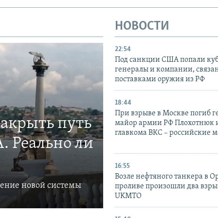
НОВОСТИ
22:54
Под санкции США попали ку
генералы и компании, связа
поставками оружия из РФ
18:44
При взрыве в Москве погиб г
закрыть путь
майор армии РФ Плохотнюк и
главкома ВКС – российские 
. Реально ли
16:55
Возле нефтяного танкера в 
ление новой системы
проливе произошли два взры
UKMTO