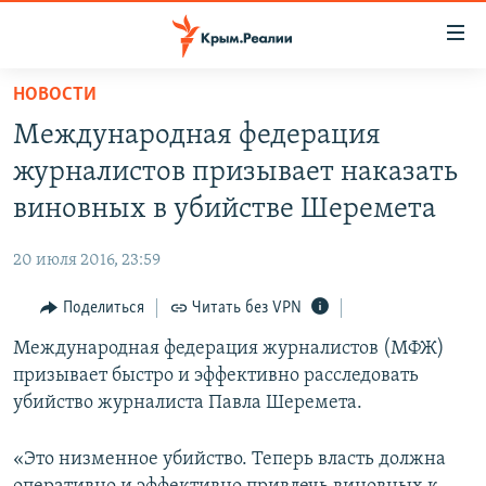
Доступность
ссылки
Вернуться
НОВОСТИ
к
НОВОСТИ
Международная федерация
основному
СПЕЦПРОЕКТЫ
содержанию
журналистов призывает наказать
ВОДА
Вернутся
ГРУЗ 200
виновных в убийстве Шеремета
к
ИСТОРИЯ
КАРТА ВОЕННЫХ ОБЪЕКТОВ КРЫМА
главной
20 июля 2016, 23:59
ЕЩЕ
11 ЛЕТ ОККУПАЦИИ КРЫМА. 11 ИСТОРИЙ СОПРОТИВЛЕНИЯ
навигации
Вернутся
Поделиться
Читать без VPN
РАДІО СВОБОДА
ИНТЕРАКТИВ
к
Международная федерация журналистов (МФЖ)
КАК ОБОЙТИ БЛОКИРОВКУ
ИНФОГРАФИКА
поиску
призывает быстро и эффективно расследовать
ТЕЛЕПРОЕКТ КРЫМ.РЕАЛИИ
убийство журналиста Павла Шеремета.
Українською
СОВЕТЫ ПРАВОЗАЩИТНИКОВ
Qırımtatar
«Это низменное убийство. Теперь власть должна
ПРОПАВШИЕ БЕЗ ВЕСТИ