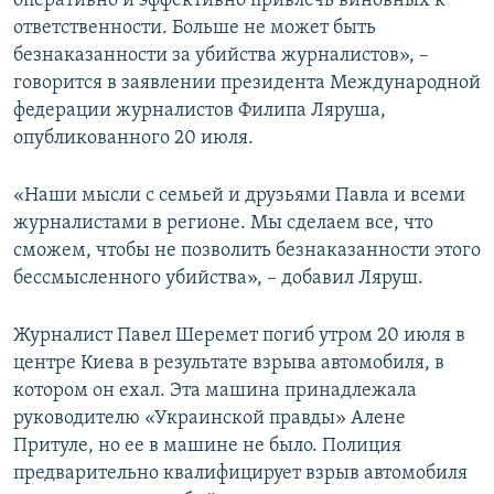
оперативно и эффективно привлечь виновных к
ПРИСОЕДИНЯЙТЕСЬ!
ПОБЕДИТЕЛЕЙ НЕ СУДЯТ?
ответственности. Больше не может быть
безнаказанности за убийства журналистов», –
КРЫМ.НЕПОКОРЕННЫЙ
говорится в заявлении президента Международной
ELIFBE
федерации журналистов Филипа Ляруша,
опубликованного 20 июля.
УКРАИНСКАЯ ПРОБЛЕМА КРЫМА
Все сайты RFE/RL
«Наши мысли с семьей и друзьями Павла и всеми
журналистами в регионе. Мы сделаем все, что
сможем, чтобы не позволить безнаказанности этого
бессмысленного убийства», – добавил Ляруш.
Журналист Павел Шеремет погиб утром 20 июля в
центре Киева в результате взрыва автомобиля, в
котором он ехал. Эта машина принадлежала
руководителю «Украинской правды» Алене
Притуле, но ее в машине не было. Полиция
предварительно квалифицирует взрыв автомобиля