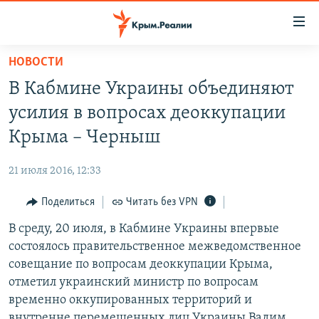
Доступность
ссылки
Вернуться
НОВОСТИ
к
НОВОСТИ
В Кабмине Украины объединяют
основному
СПЕЦПРОЕКТЫ
содержанию
усилия в вопросах деоккупации
ВОДА
Вернутся
ГРУЗ 200
Крыма – Черныш
к
ИСТОРИЯ
КАРТА ВОЕННЫХ ОБЪЕКТОВ КРЫМА
главной
21 июля 2016, 12:33
ЕЩЕ
11 ЛЕТ ОККУПАЦИИ КРЫМА. 11 ИСТОРИЙ СОПРОТИВЛЕНИЯ
навигации
Вернутся
Поделиться
Читать без VPN
РАДІО СВОБОДА
ИНТЕРАКТИВ
к
В среду, 20 июля, в Кабмине Украины впервые
КАК ОБОЙТИ БЛОКИРОВКУ
ИНФОГРАФИКА
поиску
состоялось правительственное межведомственное
ТЕЛЕПРОЕКТ КРЫМ.РЕАЛИИ
совещание по вопросам деоккупации Крыма,
Українською
отметил украинский министр по вопросам
СОВЕТЫ ПРАВОЗАЩИТНИКОВ
Qırımtatar
временно оккупированных территорий и
ПРОПАВШИЕ БЕЗ ВЕСТИ
внутренне перемещенных лиц Украины Вадим