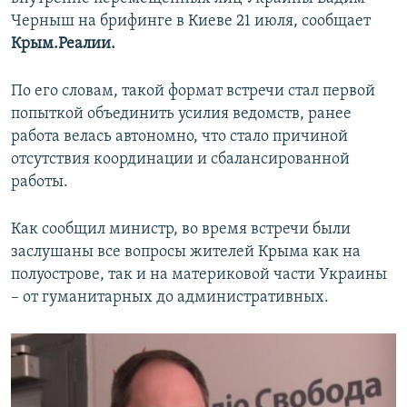
ПРИСОЕДИНЯЙТЕСЬ!
ПОБЕДИТЕЛЕЙ НЕ СУДЯТ?
Черныш на брифинге в Киеве 21 июля, сообщает
Крым.Реалии.
КРЫМ.НЕПОКОРЕННЫЙ
ELIFBE
По его словам, такой формат встречи стал первой
попыткой объединить усилия ведомств, ранее
УКРАИНСКАЯ ПРОБЛЕМА КРЫМА
работа велась автономно, что стало причиной
Все сайты RFE/RL
отсутствия координации и сбалансированной
работы.
Как сообщил министр, во время встречи были
заслушаны все вопросы жителей Крыма как на
полуострове, так и на материковой части Украины
– от гуманитарных до административных.