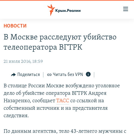
Доступность
ссылки
Вернуться
НОВОСТИ
к
НОВОСТИ
В Москве расследуют убийство
основному
СПЕЦПРОЕКТЫ
содержанию
телеоператора ВГТРК
ВОДА
Вернутся
ГРУЗ 200
к
21 июля 2016, 18:59
ИСТОРИЯ
КАРТА ВОЕННЫХ ОБЪЕКТОВ КРЫМА
главной
ЕЩЕ
Поделиться
Читать без VPN
11 ЛЕТ ОККУПАЦИИ КРЫМА. 11 ИСТОРИЙ СОПРОТИВЛЕНИЯ
навигации
Вернутся
РАДІО СВОБОДА
В столице России Москве возбуждено уголовное
ИНТЕРАКТИВ
к
дело об убийстве оператора ВГТРК Андрея
КАК ОБОЙТИ БЛОКИРОВКУ
ИНФОГРАФИКА
поиску
Назаренко, сообщает
ТАСС
со ссылкой на
ТЕЛЕПРОЕКТ КРЫМ.РЕАЛИИ
собственный источник и на представителя
Українською
следствия.
СОВЕТЫ ПРАВОЗАЩИТНИКОВ
Qırımtatar
ПРОПАВШИЕ БЕЗ ВЕСТИ
По данным агентства, тело 43-летнего мужчины с