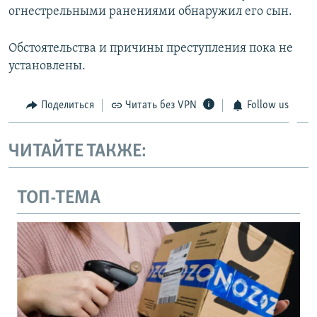
огнестрельными ранениями обнаружил его сын.
ПРИСОЕДИНЯЙТЕСЬ!
ПОБЕДИТЕЛЕЙ НЕ СУДЯТ?
КРЫМ.НЕПОКОРЕННЫЙ
Обстоятельства и причины преступления пока не
ELIFBE
установлены.
УКРАИНСКАЯ ПРОБЛЕМА КРЫМА
Поделиться
Читать без VPN
Follow us
Все сайты RFE/RL
ЧИТАЙТЕ ТАКЖЕ:
ТОП-ТЕМА